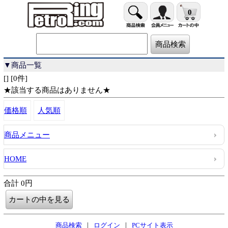
0
▼商品一覧
[] [0件]
★該当する商品はありません★
価格順
人気順
商品メニュー
HOME
合計 0円
|
|
商品検索
ログイン
PCサイト表示