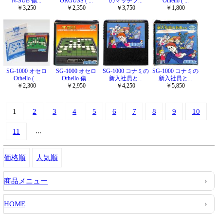
N-SUB 傷...
ORGUSS ( ...
のマッチプ...
Othello ( ...
￥3,250
￥2,350
￥3,750
￥1,800
SG-1000 オセロ
SG-1000 オセロ
SG-1000 コナミの
SG-1000 コナミの
Othello ( ...
Othello 傷...
新入社員と...
新入社員と...
￥2,300
￥2,950
￥4,250
￥5,850
1
2
3
4
5
6
7
8
9
10
...
11
価格順
人気順
商品メニュー
HOME