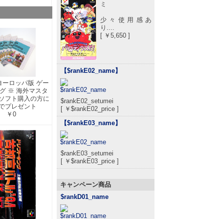
ミ
少々使用感あ
り....
[ ￥5,650 ]
【$rankE02_name
】
 ヨーロッパ版 ゲー
グ ※ 海外マスタ
ソフト購入の方に
$rankE02_setumei
でプレゼント
[ ￥$rankE02_price ]
￥0
【$rankE03_name
】
$rankE03_setumei
[ ￥$rankE03_price ]
キャンペーン商品
$rankD01_name