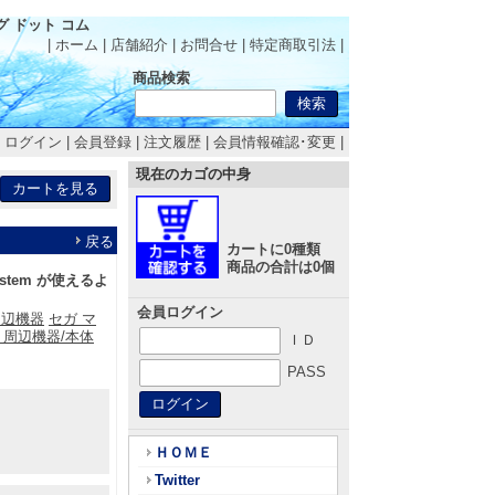
 ドット コム
| ホーム
|
店舗紹介
|
お問合せ
|
特定商取引法
|
商品検索
|
ログイン
|
会員登録
|
注文履歴
|
会員情報確認･変更
|
現在のカゴの中身
戻る
カートに0種類
商品の合計は0個
System が使えるよ
会員ログイン
・周辺機器
セガ マ
周辺機器/本体
ＩＤ
PASS
ＨＯＭＥ
Twitter