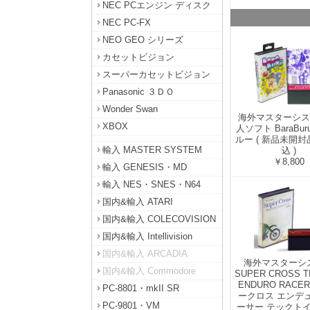
NEC PCエンジン ディスク
NEC PC-FX
NEO GEO シリーズ
カセットビジョン
スーパーカセットビジョン
Panasonic ３ＤＯ
Wonder Swan
海外マスターシス
XBOX
人ソフト BaraBu
ルー ( 新品未開
輸入 MASTER SYSTEM
込 )
￥8,800
輸入 GENESIS・MD
輸入 NES・SNES・N64
国内&輸入 ATARI
国内&輸入 COLECOVISION
国内&輸入 Intellivision
国内&輸入 ARCADIA
海外マスターシ
国内&輸入 Commodore
SUPER CROSS T
ENDURO RACE
PC-8801・mkII SR
ークロス エンデ
PC-9801・VM
ーサー テックトイ