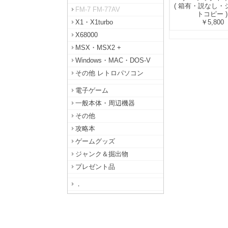
( 箱有・説なし・
FM-7 FM-77AV
トコピー )
X1・X1turbo
￥5,800
X68000
MSX・MSX2 +
Windows・MAC・DOS-V
その他 レトロパソコン
電子ゲーム
一般本体・周辺機器
その他
攻略本
ゲームグッズ
ジャンク＆掘出物
プレゼント品
．