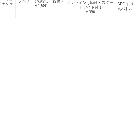
ブベリー ( 箱なし・説付 )
オンライン ( 箱付・スター
ジャケッ
SFC 
￥1,580
トガイド付 )
高バトル9
￥980