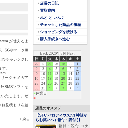
店長の日記
買取案内
れと と いんぐ
チェックした商品の履歴
ショッピングを続ける
購入手続きへ進む
System が使えるよ
SGやマークIII
ぜひチャレンジし
ます。
tem
フリーク + メガア
外SMSソフトを
にいたします。ぜ
きお見積もりを差
店長のオススメ
【SFC パロディウスだ! 神話か
戻る
らお笑いへ ( 箱付・説付 )
】
箱付・説付 コナ