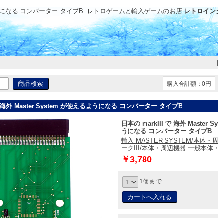
えるようになる コンバーター タイプB
レトロゲームと輸入ゲームのお店
レトロイング
購入合計額：0円
 で 海外 Master System が使えるようになる コンバーター タイプB
日本の markIII で 海外 Master 
うになる コンバーター タイプB
輸入 MASTER SYSTEM/本体
ークIII/本体・周辺機器
一般本体・
￥3,780
1個まで