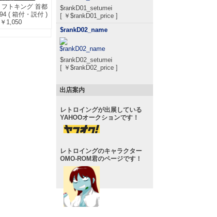
ドリフトキング 首都
$rankD01_setumei
4 ( 箱付・説付 )
[ ￥$rankD01_price ]
￥1,050
$rankD02_name
$rankD02_setumei
[ ￥$rankD02_price ]
出店案内
レトロイングが出展している
YAHOOオークションです！
レトロイングのキャラクター
OMO-ROM君のページです！