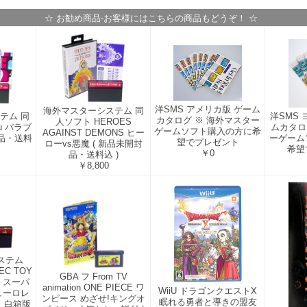
☆ お勧め商品-お客様にはこちらの商品もどうぞ！ ☆
洋SMS アメリカ版 ゲーム
海外マスターシステム 同
テム 同
洋SMS
カタログ ※ 海外マスター
人ソフト HEROES
ru バラブ
ムカタロ
ゲームソフト購入の方に希
AGAINST DEMONS ヒー
封品・送料
ーゲーム
望でプレゼント
ローvs悪魔 ( 新品未開封
希望
￥0
品・送料込 )
￥8,800
ステム
EC TOY
GBA フ From TV
R スーパ
animation ONE PIECE ワ
WiiU ドラゴンクエストX
ューロレ
ンピース めざせ!キングオ
眠れる勇者と導きの盟友
 白箱版