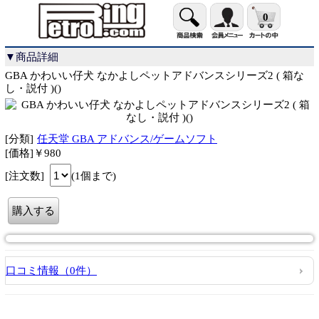
0
▼商品詳細
GBA かわいい仔犬 なかよしペットアドバンスシリーズ2 ( 箱な
し・説付 )()
[分類]
任天堂 GBA アドバンス/ゲームソフト
[価格]￥980
[注文数]
(1個まで)
口コミ情報（0件）