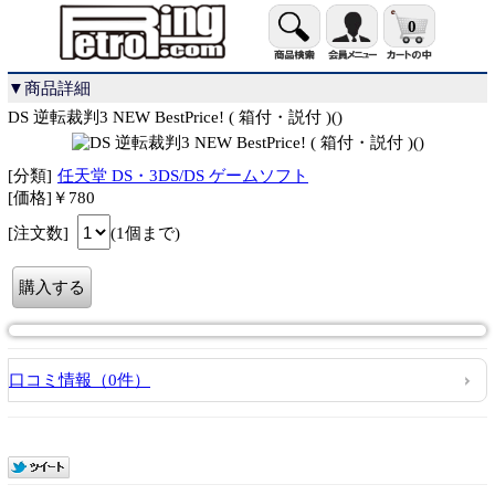
0
▼商品詳細
DS 逆転裁判3 NEW BestPrice! ( 箱付・説付 )()
[分類]
任天堂 DS・3DS/DS ゲームソフト
[価格]￥780
[注文数]
(1個まで)
口コミ情報（0件）