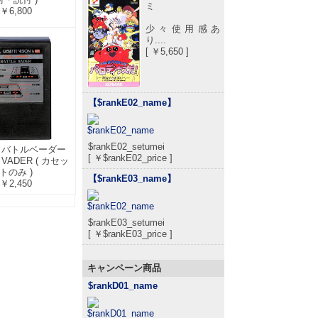
ミ
￥6,800
少々使用感あ
り....
[ ￥5,650 ]
【$rankE02_name
】
$rankE02_setumei
o5 バトルベーダー
[ ￥$rankE02_price ]
 VADER ( カセッ
トのみ )
【$rankE03_name
】
￥2,450
$rankE03_setumei
[ ￥$rankE03_price ]
キャンペーン商品
$rankD01_name