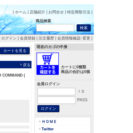
| ホーム
|
店舗紹介
|
お問合せ
|
特定商取引法
|
商品検索
|
ログイン
|
会員登録
|
注文履歴
|
会員情報確認･変更
|
現在のカゴの中身
戻る
カートに0種類
商品の合計は0個
 COMMAND (
会員ログイン
ＩＤ
PASS
ＨＯＭＥ
Twitter