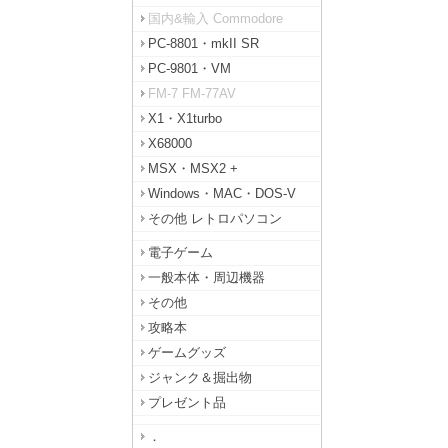
国内&輸入 Commodore
PC-8801・mkII SR
PC-9801・VM
FM-7 FM-77AV
X1・X1turbo
X68000
MSX・MSX2 +
Windows・MAC・DOS-V
その他 レトロパソコン
電子ゲーム
一般本体・周辺機器
その他
攻略本
ゲームグッズ
ジャンク＆掘出物
プレゼント品
．