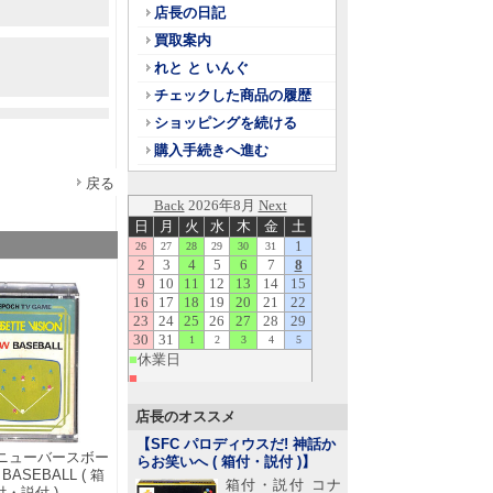
店長の日記
買取案内
れと と いんぐ
チェックした商品の履歴
ショッピングを続ける
購入手続きへ進む
戻る
店長のオススメ
【SFC パロディウスだ! 神話か
8 ニューバースボー
らお笑いへ ( 箱付・説付 )
】
BASEBALL ( 箱
箱付・説付 コナ
付・説付 )