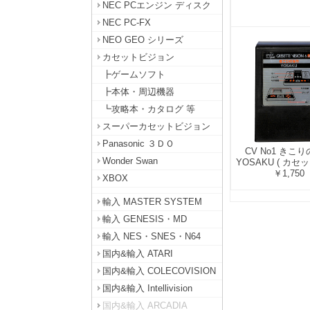
NEC PCエンジン ディスク
NEC PC-FX
NEO GEO シリーズ
カセットビジョン
┣ゲームソフト
┣本体・周辺機器
┗攻略本・カタログ 等
スーパーカセットビジョン
Panasonic ３ＤＯ
CV No1 きこ
Wonder Swan
YOSAKU ( カセ
￥1,750
XBOX
輸入 MASTER SYSTEM
輸入 GENESIS・MD
輸入 NES・SNES・N64
国内&輸入 ATARI
国内&輸入 COLECOVISION
国内&輸入 Intellivision
国内&輸入 ARCADIA