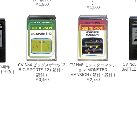
)
￥1,950
￥1,800
CV N
CV No4 ビッグスポーツ12
CV No8 モンスターマンシ
りの与作
BATTLE
BIG SPORTS 12 ( 箱付・
ョン MONSTER
ットのみ )
説付 )
MANSION ( 箱付・説付 )
￥3,450
￥2,750