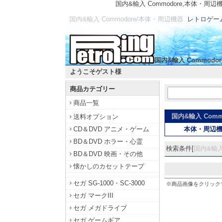
国内&輸入 Commodore,本体・周辺
国内&輸入 Commodore/本体・周辺機器
レトロゲー
国内&輸入 Commodore
ようこそゲスト様
商品カテゴリー
商品一覧
国内&輸入 Comm
送料オプション
CD＆DVD アニメ・ゲーム
本体・周辺
BD＆DVD ホラー・心霊
検索条件[
国内&輸入 
BD＆DVD 映画・その他
懐かしのカセットテープ
セガ SG-1000・SC-3000
※商品画像をクリック
セガ マークIII
セガ メガドライブ
セガ ゲームギア