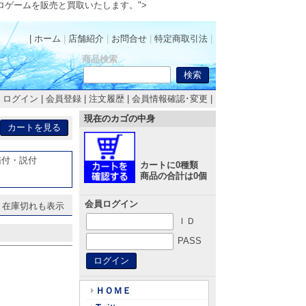
.レトロゲームを販売と買取いたします。">
| ホーム
|
店舗紹介
|
お問合せ
|
特定商取引法
|
商品検索
|
ログイン
|
会員登録
|
注文履歴
|
会員情報確認･変更
|
現在のカゴの中身
箱付・説付
カートに0種類
商品の合計は0個
会員ログイン
在庫切れも表示
ＩＤ
PASS
ＨＯＭＥ