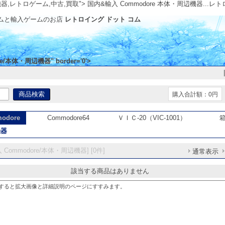
機器,レトロゲーム,中古,買取">
国内&輸入 Commodore 本体・周辺機器..
ムと輸入ゲームのお店
レトロイング ドット コム
/本体・周辺機器" border='0'>
購入合計額：0円
odore
Commodore64
ＶＩＣ-20（VIC-1001）
機器
Commodore/本体・周辺機器] [0件]
通常表示
該当する商品はありません
すると拡大画像と詳細説明のページにすすみます。