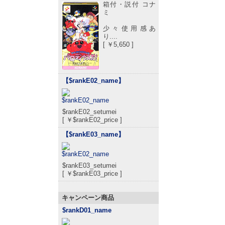
箱付・説付 コナ
ミ
少々使用感あ
り....
[ ￥5,650 ]
【$rankE02_name
】
$rankE02_setumei
[ ￥$rankE02_price ]
【$rankE03_name
】
$rankE03_setumei
[ ￥$rankE03_price ]
キャンペーン商品
$rankD01_name