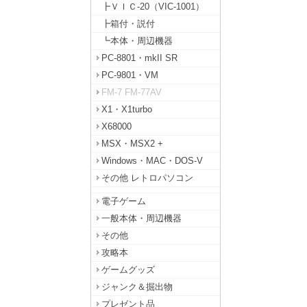
┣ＶＩＣ-20（VIC-1001）
┣箱付・説付
┗本体・周辺機器
PC-8801・mkII SR
PC-9801・VM
FM-7 FM-77AV
X1・X1turbo
X68000
MSX・MSX2 +
Windows・MAC・DOS-V
その他 レトロパソコン
電子ゲーム
一般本体・周辺機器
その他
攻略本
ゲームグッズ
ジャンク＆掘出物
プレゼント品