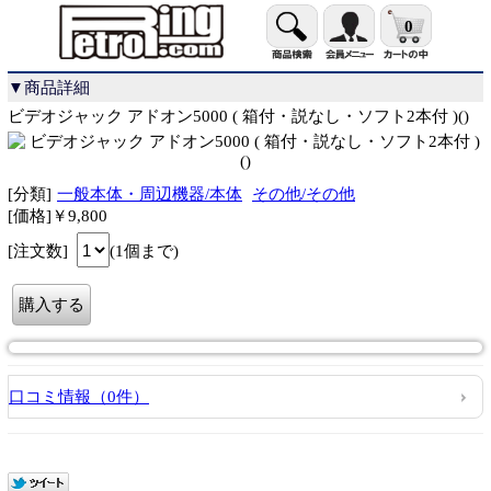
0
▼商品詳細
ビデオジャック アドオン5000 ( 箱付・説なし・ソフト2本付 )()
[分類]
一般本体・周辺機器/本体
その他/その他
[価格]￥9,800
[注文数]
(1個まで)
口コミ情報（0件）