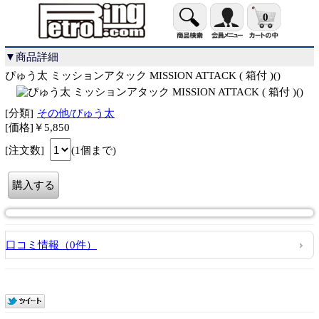
0
▼商品詳細
ぴゅう太 ミッションアタック MISSION ATTACK ( 箱付 )()
[分類]
その他/ぴゅう太
[価格]￥5,850
[注文数]
(1個まで)
口コミ情報（0件）