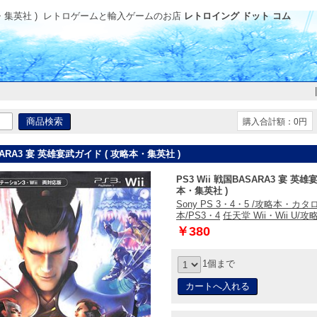
・集英社 )
レトロゲームと輸入ゲームのお店
レトロイング ドット コム
購入合計額：0円
ASARA3 宴 英雄宴武ガイド ( 攻略本・集英社 )
PS3 Wii 戦国BASARA3 宴 英
本・集英社 )
Sony PS 3・4・5 /攻略本・カタ
本/PS3・4
任天堂 Wii・Wii U
￥380
1個まで