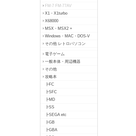
FM-7 FM-77AV
X1・X1turbo
X68000
MSX・MSX2 +
Windows・MAC・DOS-V
その他 レトロパソコン
電子ゲーム
一般本体・周辺機器
その他
攻略本
┣FC
┣SFC
┣MD
┣SS
┣SEGA etc
┣GB
┣GBA