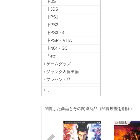
┣DS
┣3DS
┣PS1
┣PS2
┣PS3・4
┣PSP・VITA
┣N64・GC
┗etc
ゲームグッズ
ジャンク＆掘出物
プレゼント品
．