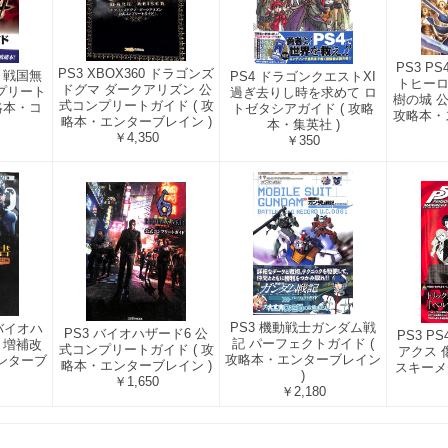
PS3 P
PS3 XBOX360 ドラゴンズ
ta 戦国無
PS4 ドラゴンクエストXI
トヒーロ
ドグマ ダークアリズン 公
コンプリート
過ぎ去りし時を求めて ロ
樹の城 
式コンプリートガイド ( 攻
攻略本・コ
トゼタシアガイド ( 攻略
攻略本・
略本・エンターブレイン )
本・集英社 )
￥4,350
￥350
PS3 機動戦士ガンダム戦
 バイオハ
PS3 バイオハザード6 公
PS3 P
記 パーフェクトガイド (
 増補改
式コンプリートガイド ( 攻
アクス 
攻略本・エンターブレイン
エンターブ
略本・エンターブレイン )
スキーメ
)
￥1,650
￥2,180