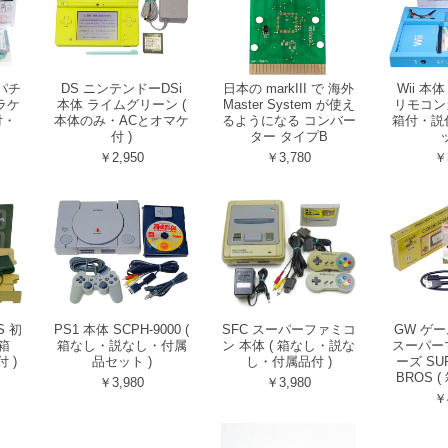
ンパチ
DS ニンテンドーDSi
日本の markIII で 海外
Wii 本体
ラケ
本体 ライムグリーン (
Master System が使え
リモコン
付・
本体のみ・ACとオマケ
るようになる コンバー
箱付・説
付 )
ター タイプB
ッ
￥2,950
￥3,780
￥
S 初
PS1 本体 SCPH-9000 (
SFC スーパーファミコ
GW ゲ
 箱
箱なし・説なし・付属
ン 本体 ( 箱なし・説な
スーパー
 )
品セット )
し・付属品付 )
ーズ SUP
BROS (
￥3,980
￥3,980
￥