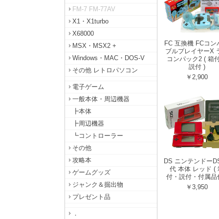
FM-7 FM-77AV
X1・X1turbo
X68000
FC 互換機 FCコ
MSX・MSX2 +
ブルプレイヤーX 
Windows・MAC・DOS-V
コンパック2 ( 箱
説付 )
その他 レトロパソコン
￥2,900
電子ゲーム
一般本体・周辺機器
┣本体
┣周辺機器
┗コントローラー
その他
攻略本
DS ニンテンドーD
代 本体 レッド (
ゲームグッズ
付・説付・付属品付
ジャンク＆掘出物
￥3,950
プレゼント品
．