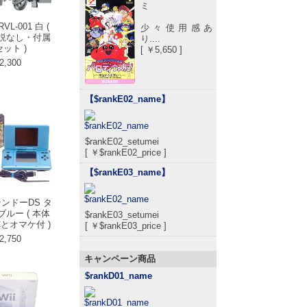
ミ
RVL-001 白 (
少々使用感あ
説なし・付属
り....
ット )
[ ￥5,650 ]
2,300
【$rankE02_name
】
$rankE02_setumei
[ ￥$rankE02_price ]
【$rankE03_name
】
テンドーDS タ
ルー ( 本体
$rankE03_setumei
とオマケ付 )
[ ￥$rankE03_price ]
2,750
キャンペーン商品
$rankD01_name