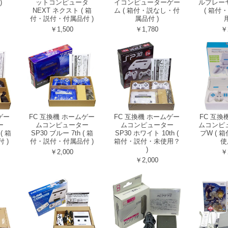
)
ットコンピュータ
イコンピューターゲー
ルプレー
NEXT ネクスト ( 箱
ム ( 箱付・説なし・付
( 箱付
付・説付・付属品付 )
属品付 )
用
￥1,500
￥1,780
￥
ゲー
FC 互換機 ホームゲー
FC 互換機 ホームゲー
FC 互換
ー
ムコンピューター
ムコンピューター
ムコンピ
( 箱
SP30 ブルー 7th ( 箱
SP30 ホワイト 10th (
プW ( 
 )
付・説付・付属品付 )
箱付・説付・未使用？
使
)
￥2,000
￥
￥2,000