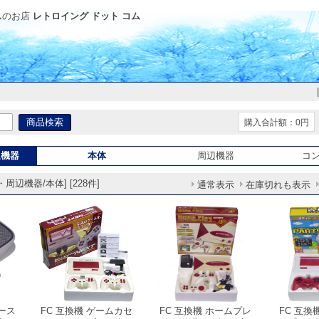
ムのお店
レトロイング ドット コム
購入合計額：0円
辺機器
本体
周辺機器
コ
辺機器/本体] [228件]
通常表示
在庫切れも表示
ケース
FC 互換機 ゲームカセ
FC 互換機 ホームプレ
FC 互換