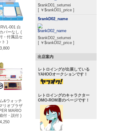
$rankD01_setumei
[ ￥$rankD01_price ]
$rankD02_name
 RVL-001 白
カバーなし (
付・付属品セ
$rankD02_setumei
ト )
[ ￥$rankD02_price ]
3,800
出店案内
レトロイングが出展している
YAHOOオークションです！
レトロイングのキャラクター
OMO-ROM君のページです！
ーム&ウォッチ
マリオブラザ
ER MARIO
 箱付・説付 )
4,250