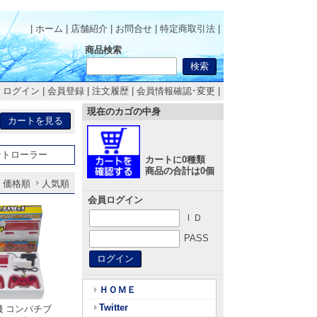
| ホーム
|
店舗紹介
|
お問合せ
|
特定商取引法
|
商品検索
|
ログイン
|
会員登録
|
注文履歴
|
会員情報確認･変更
|
現在のカゴの中身
ントローラー
カートに0種類
商品の合計は0個
価格順
人気順
会員ログイン
ＩＤ
PASS
ＨＯＭＥ
Twitter
機 コンパチブ