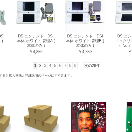
Si
DS ニンテンドーDSi
DS ニンテンドーDSi
DS ニ
 )
本体 ホワイト 管理A (
本体 ホワイト 管理B (
Lite 
本体のみ )
本体のみ )
ト No-2
￥4,850
￥4,850
￥
1
2
3
4
5
6
7
8
9
次の28件
すると拡大画像と詳細説明のページにすすみます。