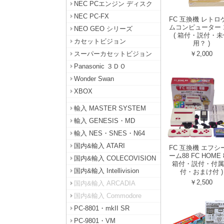
NEC PCエンジン ディスク
NEC PC-FX
FC 互換機 レトロ
ムコンピューター 1
NEO GEO シリーズ
( 箱付・説付・未
カセットビジョン
用？ )
スーパーカセットビジョン
￥2,000
Panasonic ３ＤＯ
Wonder Swan
XBOX
輸入 MASTER SYSTEM
輸入 GENESIS・MD
輸入 NES・SNES・N64
国内&輸入 ATARI
FC 互換機 エフシ
ーム88 FC HOME 8
国内&輸入 COLECOVISION
箱付・説付・付属
国内&輸入 Intellivision
付・おまけ付 )
￥2,500
国内&輸入 ARCADIA
国内&輸入 Commodore
PC-8801・mkII SR
PC-9801・VM