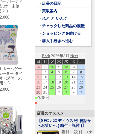
ヤー パーティ
店長の日記
・説付・未使
？ )
買取案内
2,000
れと と いんぐ
チェックした商品の履歴
ショッピングを続ける
購入手続きへ進む
機 ホームゲー
ューター タイ
箱付・説付・未
用？ )
2,000
店長のオススメ
【SFC パロディウスだ! 神話か
らお笑いへ ( 箱付・説付 )
】
箱付・説付 コナ