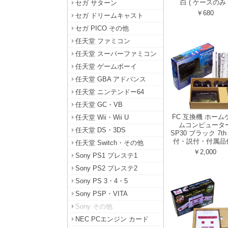
白 ( ケースのみ 
セガ サターン
￥680
セガ ドリームキャスト
セガ PICO その他
任天堂 ファミコン
任天堂 スーパーファミコン
任天堂 ゲームボーイ
任天堂 GBA アドバンス
任天堂 ニンテンドー64
任天堂 GC・VB
FC 互換機 ホーム
任天堂 Wii・Wii U
ムコンピュータ
任天堂 DS・3DS
SP30 ブラック 7th 
付・説付・付属品付
任天堂 Switch・その他
￥2,000
Sony PS1 プレステ1
Sony PS2 プレステ2
Sony PS 3・4・5
Sony PSP・VITA
Sony その他
NEC PCエンジン カード