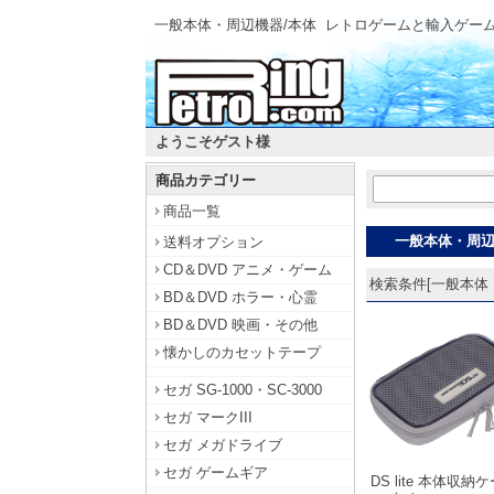
一般本体・周辺機器/本体
レトロゲームと輸入ゲー
ようこそゲスト様
商品カテゴリー
商品一覧
一般本体・周
送料オプション
CD＆DVD アニメ・ゲーム
検索条件[一般本体・周
BD＆DVD ホラー・心霊
BD＆DVD 映画・その他
懐かしのカセットテープ
セガ SG-1000・SC-3000
セガ マークIII
セガ メガドライブ
セガ ゲームギア
DS lite 本体収納