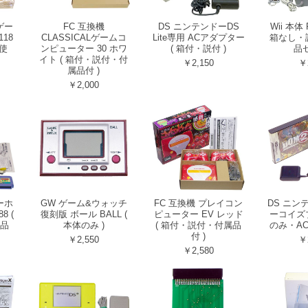
ゲー
FC 互換機
DS ニンテンドーDS
Wii 本体 
18
CLASSICALゲームコ
Lite専用 ACアダプター
箱なし・
使
ンピューター 30 ホワ
( 箱付・説付 )
品セ
イト ( 箱付・説付・付
￥2,150
￥
属品付 )
￥2,000
ーホ
GW ゲーム&ウォッチ
FC 互換機 プレイコン
DS ニン
8 (
復刻版 ボール BALL (
ピューター EV レッド
ーコイズブ
品
本体のみ )
( 箱付・説付・付属品
のみ・AC
付 )
￥2,550
￥
￥2,580