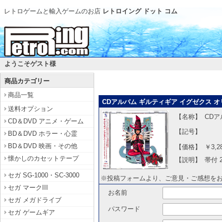
レトロゲームと輸入ゲームのお店
レトロイング ドット コム
ようこそゲスト様
商品カテゴリー
商品一覧
CDアルバム ギルティギア イグゼクス
送料オプション
【名称】
CD
CD＆DVD アニメ・ゲーム
【記号】
BD＆DVD ホラー・心霊
BD＆DVD 映画・その他
【価格】
￥3,2
懐かしのカセットテープ
【説明】
帯付 
セガ SG-1000・SC-3000
※投稿フォームより、ご意見・ご感想を
セガ マークIII
お名前
セガ メガドライブ
パスワード
セガ ゲームギア