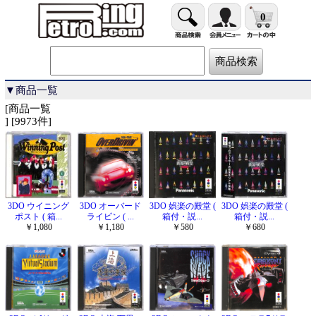
0
▼商品一覧
[商品一覧
] [9973件]
3DO ウイニング
3DO オーバード
3DO 娯楽の殿堂 (
3DO 娯楽の殿堂 (
ポスト ( 箱...
ライビン ( ...
箱付・説...
箱付・説...
￥1,080
￥1,180
￥580
￥680