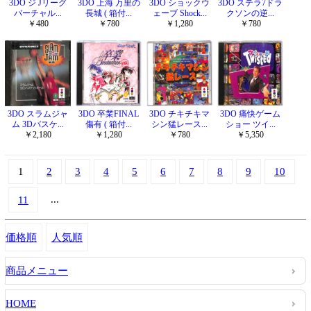
3DO ジ Jリーグ
3DO 上海 万里の
3DO ショックウ
3DO ステラ7ドラ
バーチャル...
長城 ( 箱付...
ェーブ Shock...
クソンの逆...
￥480
￥780
￥1,280
￥780
3DO スラムジャ
3DO 卒業FINAL
3DO チキチキマ
3DO 痛快ゲーム
ム 3Dバスケ...
傷有 ( 箱付...
シン猛レース...
ショー ツイ...
￥2,180
￥1,280
￥780
￥5,350
1
2
3
4
5
6
7
8
9
10
...
11
価格順
人気順
商品メニュー
HOME