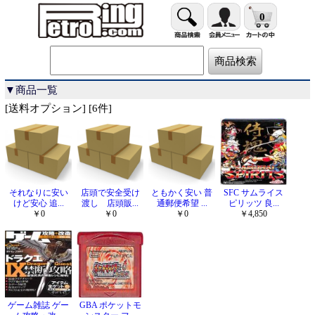
0
▼商品一覧
[送料オプション] [6件]
それなりに安い
店頭で安全受け
ともかく安い 普
SFC サムライス
けど安心 追...
渡し 店頭販...
通郵便希望 ...
ピリッツ 良...
￥0
￥0
￥0
￥4,850
ゲーム雑誌 ゲー
GBA ポケットモ