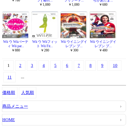
￥780
ツ ( 箱付...
ツリゾート...
らかあたま...
￥1,080
￥1,080
￥680
Wii ウ Wiiパーテ
Wii ウ Wiiフィッ
Wii ウイニングイ
Wii ウイニングイ
ィ Wii par...
ト Wii Fit...
レブン プ...
レブン プ...
￥880
￥280
￥300
￥480
1
2
3
4
5
6
7
8
9
10
...
11
価格順
人気順
商品メニュー
HOME