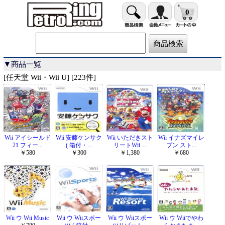
0
▼商品一覧
[任天堂 Wii・Wii U] [223件]
Wii アイシールド
Wii 安藤ケンサク
Wii いただきスト
Wii イナズマイレ
21 フィー...
( 箱付・...
リートWii ...
ブン スト...
￥580
￥300
￥1,380
￥680
Wii ウ Wii Music
Wii ウ Wiiスポー
Wii ウ Wiiスポー
Wii ウ Wiiでやわ