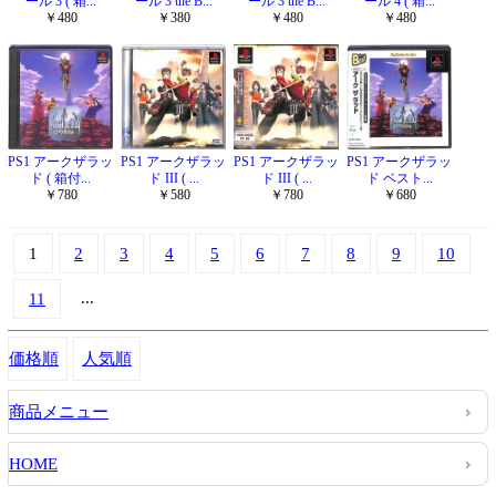
ール 3 ( 箱...
ール 3 the B...
ール 3 the B...
ール 4 ( 箱...
￥480
￥380
￥480
￥480
PS1 アークザラッ
PS1 アークザラッ
PS1 アークザラッ
PS1 アークザラッ
ド ( 箱付...
ド III ( ...
ド III ( ...
ド ベスト...
￥780
￥580
￥780
￥680
1
2
3
4
5
6
7
8
9
10
...
11
価格順
人気順
商品メニュー
HOME