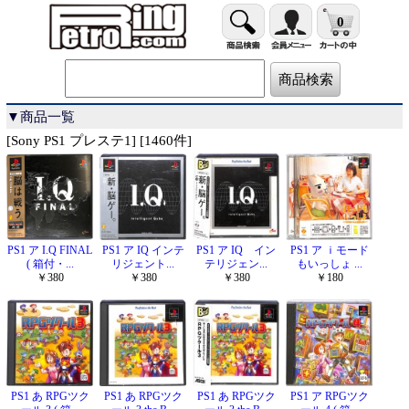
0
▼商品一覧
[Sony PS1 プレステ1] [1460件]
PS1 ア I.Q FINAL
PS1 ア IQ インテ
PS1 ア IQ イン
PS1 ア ｉモード
( 箱付・...
リジェント...
テリジェン...
もいっしょ ...
￥380
￥380
￥380
￥180
PS1 あ RPGツク
PS1 あ RPGツク
PS1 あ RPGツク
PS1 ア RPGツク