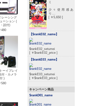
ミ
少々使用感あ
り....
[ ￥5,650 ]
 R レーシング
ューション (
・説付)
480
【$rankE02_name
】
$rankE02_setumei
[ ￥$rankE02_price ]
【$rankE03_name
】
イトーイプレイ
$rankE03_setumei
・説付・カメラ
[ ￥$rankE03_price ]
付 )
580
キャンペーン商品
$rankD01_name