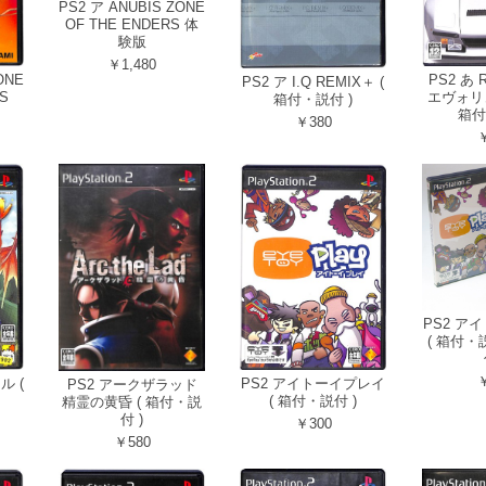
PS2 ア ANUBIS ZONE
OF THE ENDERS 体
験版
￥1,480
ONE
PS2 あ
PS2 ア I.Q REMIX＋ (
S
エヴォリ
箱付・説付 )
箱付
￥380
￥
PS2 ア
( 箱付
￥
ル (
PS2 アイトーイプレイ
PS2 アークザラッド
( 箱付・説付 )
精霊の黄昏 ( 箱付・説
付 )
￥300
￥580