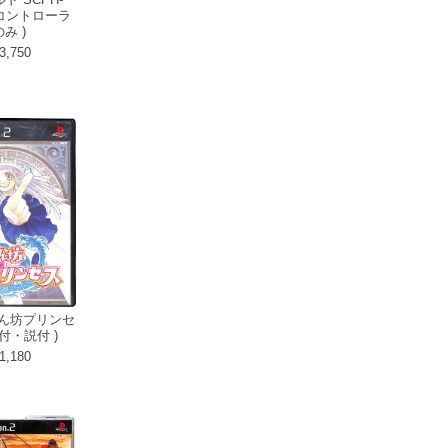
( コントローラ
み )
3,750
れん坊プリンセ
箱付・説付 )
1,180