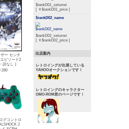
$rankD01_setumei
[ ￥$rankD01_price ]
$rankD02_name
$rankD02_setumei
[ ￥$rankD02_price ]
出店案内
ナザー センチ
 エピソード2
・説なし )
レトロイングが出展している
YAHOOオークションです！
280
レトロイングのキャラクター
OMO-ROM君のページです！
ナログコントロ
LSHOCK 2
ド SCPH-