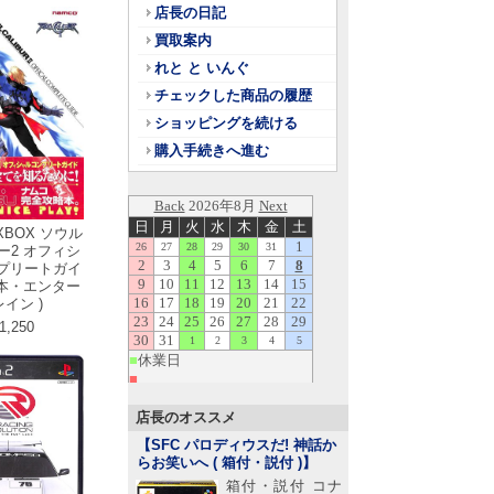
店長の日記
買取案内
れと と いんぐ
チェックした商品の履歴
ショッピングを続ける
購入手続きへ進む
 XBOX ソウル
ー2 オフィシ
プリートガイ
略本・エンター
イン )
1,250
店長のオススメ
【SFC パロディウスだ! 神話か
らお笑いへ ( 箱付・説付 )
】
箱付・説付 コナ