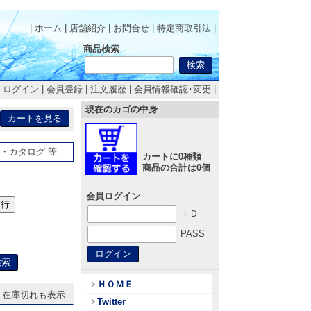
| ホーム
|
店舗紹介
|
お問合せ
|
特定商取引法
|
商品検索
|
ログイン
|
会員登録
|
注文履歴
|
会員情報確認･変更
|
現在のカゴの中身
・カタログ 等
カートに0種類
商品の合計は0個
会員ログイン
ワ行
ＩＤ
PASS
ＨＯＭＥ
在庫切れも表示
Twitter