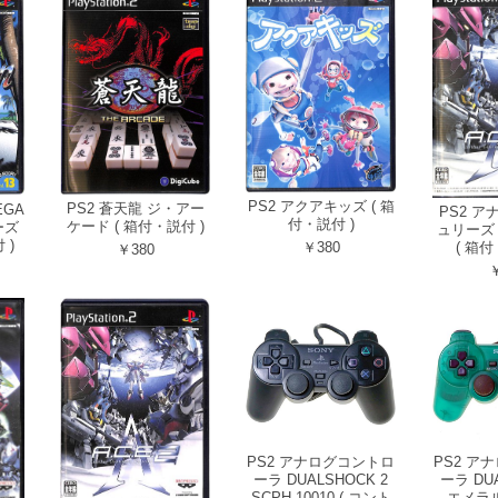
PS2 アクアキッズ ( 箱
PS2 蒼天龍 ジ・アー
EGA
PS2 ア
付・説付 )
ケード ( 箱付・説付 )
ーズ
ュリーズ
 )
￥380
( 箱付
￥380
￥
PS2 アナログコントロ
PS2 ア
ーラ DUALSHOCK 2
ーラ DUA
SCPH-10010 ( コント
エメラル