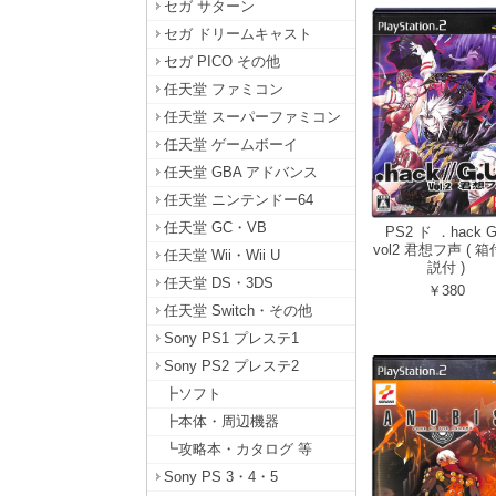
セガ サターン
セガ ドリームキャスト
セガ PICO その他
任天堂 ファミコン
任天堂 スーパーファミコン
任天堂 ゲームボーイ
任天堂 GBA アドバンス
任天堂 ニンテンドー64
任天堂 GC・VB
PS2 ド ．hack 
vol2 君想フ声 ( 
任天堂 Wii・Wii U
説付 )
任天堂 DS・3DS
￥380
任天堂 Switch・その他
Sony PS1 プレステ1
Sony PS2 プレステ2
┣ソフト
┣本体・周辺機器
┗攻略本・カタログ 等
Sony PS 3・4・5