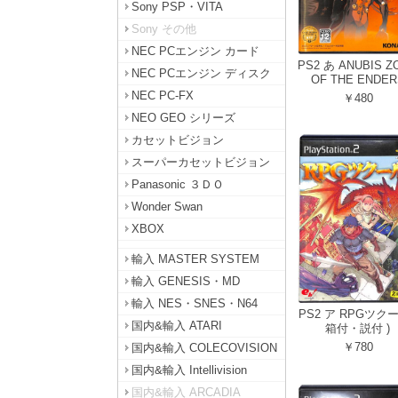
Sony PSP・VITA
Sony その他
NEC PCエンジン カード
PS2 あ ANUBIS Z
NEC PCエンジン ディスク
OF THE ENDER
NEC PC-FX
￥480
NEO GEO シリーズ
カセットビジョン
スーパーカセットビジョン
Panasonic ３ＤＯ
Wonder Swan
XBOX
輸入 MASTER SYSTEM
輸入 GENESIS・MD
輸入 NES・SNES・N64
PS2 ア RPGツクー
国内&輸入 ATARI
箱付・説付 )
￥780
国内&輸入 COLECOVISION
国内&輸入 Intellivision
国内&輸入 ARCADIA