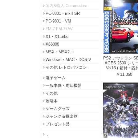
国内&輸入 Commodore
PC-8801・mkII SR
PC-9801・VM
FM-7 FM-77AV
X1・X1turbo
X68000
MSX・MSX2 +
PS2 アウトラン S
Windows・MAC・DOS-V
AGES 2500 シリ
その他 レトロパソコン
Vol13 ( 箱付・説付
￥11,350
電子ゲーム
一般本体・周辺機器
その他
攻略本
ゲームグッズ
ジャンク＆掘出物
プレゼント品
．