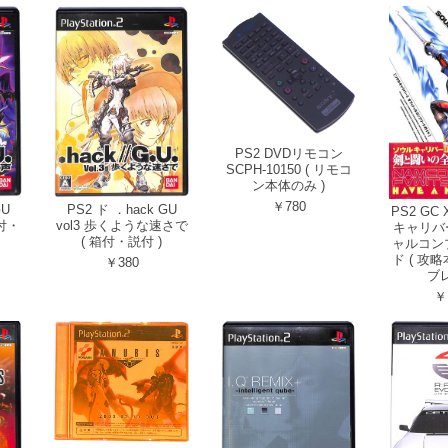
PS2 DVDリモコン
SCPH-10150 ( リモコ
ン本体のみ )
￥780
GU
PS2 ド ．hack GU
PS2 GC
箱付・
vol3 歩くような速さで
キャリバ
( 箱付・説付 )
ャルコン
ド ( 攻
￥380
ブレ
￥