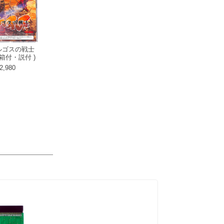
アルゴスの戦士
 箱付・説付 )
2,980