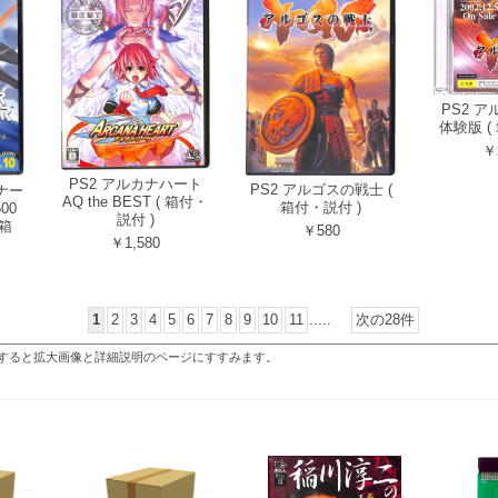
PS2 
体験版 (
￥
PS2 アルカナハート
PS2 アルゴスの戦士 (
ナー
AQ the BEST ( 箱付・
箱付・説付 )
500
説付 )
 箱
￥580
￥1,580
1
2
3
4
5
6
7
8
9
10
11
.....
次の28件
すると拡大画像と詳細説明のページにすすみます。