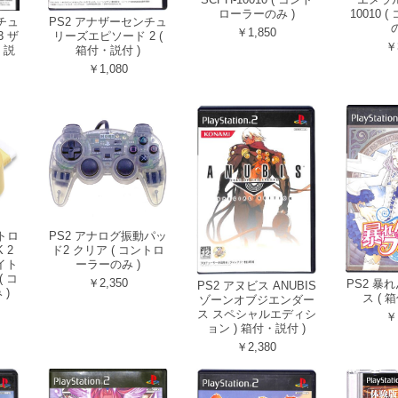
ローラーのみ )
10010 
チュ
PS2 アナザーセンチュ
の
￥1,850
 ザ
リーズエピソード 2 (
￥
・説
箱付・説付 )
￥1,080
トロ
PS2 アナログ振動パッ
 2
ド2 クリア ( コントロ
イト
ーラーのみ )
( コ
￥2,350
PS2 暴
PS2 アヌビス ANUBIS
)
ス ( 
ゾーンオブジエンダー
ス スペシャルエディシ
￥
ョン ) 箱付・説付 )
￥2,380