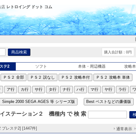
お店
レトロイング ドット コム
購入合計額：0円
レステ2
ソフト
本体・周辺機器
攻略本
ＰＳ２ 全部
ＰＳ２ 説なし
ＰＳ２ 攻略本付
ＰＳ２ 攻略本 単体
行
ア行
カ行
サ行
タ行
ナ行
ハ行
マ行
ヤ行
ラ行
Simple 2000 SEGA AGES 等 シリーズ版
Best ベストなどの廉価版
イステーション２ 機種内 で 検 索
 プレステ2] [1447件]
通常表示