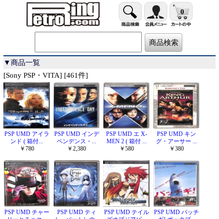
0
▼商品一覧
[Sony PSP・VITA] [461件]
PSP UMD アイラ
PSP UMD インデ
PSP UMD エ X-
PSP UMD キン
ンド ( 箱付...
ペンデンス・...
MEN 2 ( 箱付 ...
グ・アーサー ...
￥780
￥2,380
￥580
￥380
PSP UMD チャー
PSP UMD ティ
PSP UMD テイル
PSP UMD パッチ