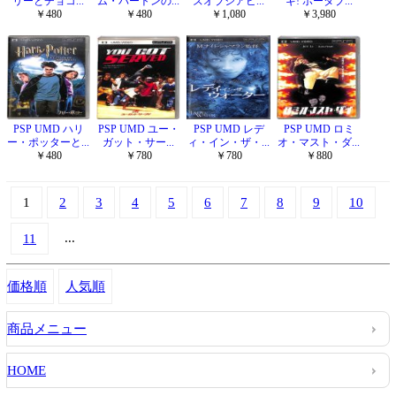
リーとチョコ...
ム・バートンの...
ズオブジアビ...
ギ! ポータブ...
￥480
￥480
￥1,080
￥3,980
PSP UMD ハリ
PSP UMD ユー・
PSP UMD レデ
PSP UMD ロミ
ー・ポッターと...
ガット・サー...
ィ・イン・ザ・...
オ・マスト・ダ...
￥480
￥780
￥780
￥880
1
2
3
4
5
6
7
8
9
10
...
11
価格順
人気順
商品メニュー
HOME