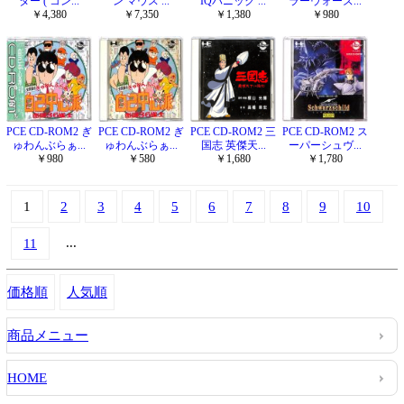
ター ( コン...
ン マウス ...
IQパニック ...
ラーウォーズ...
￥4,380
￥7,350
￥1,380
￥980
PCE CD-ROM2 ぎ
PCE CD-ROM2 ぎ
PCE CD-ROM2 三
PCE CD-ROM2 ス
ゅわんぶらぁ...
ゅわんぶらぁ...
国志 英傑天...
ーパーシュヴ...
￥980
￥580
￥1,680
￥1,780
1
2
3
4
5
6
7
8
9
10
...
11
価格順
人気順
商品メニュー
HOME