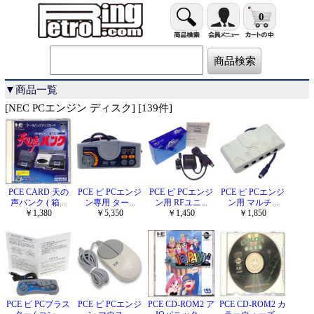
0
▼商品一覧
[NEC PCエンジン ディスク] [139件]
PCE CARD 天の
PCE ピ PCエンジ
PCE ピ PCエンジ
PCE ピ PCエンジ
声バンク ( 箱...
ン専用 ター...
ン用 RFユニ...
ン用 マルチ...
￥1,380
￥5,350
￥1,450
￥1,850
PCE ピ PCブラス
PCE ピ PCエンジ
PCE CD-ROM2 ア
PCE CD-ROM2 カ