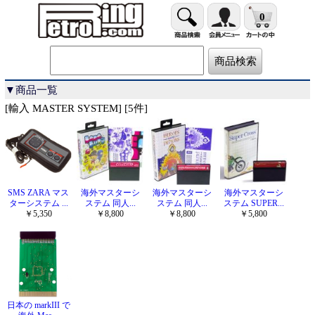
0
▼商品一覧
[輸入 MASTER SYSTEM] [5件]
SMS ZARA マス
海外マスターシ
海外マスターシ
海外マスターシ
ターシステム ...
ステム 同人...
ステム 同人...
ステム SUPER...
￥5,350
￥8,800
￥8,800
￥5,800
日本の markIII で