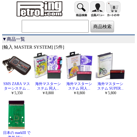
0
▼商品一覧
[輸入 MASTER SYSTEM] [5件]
SMS ZARA マス
海外マスターシ
海外マスターシ
海外マスターシ
ターシステム ...
ステム 同人...
ステム 同人...
ステム SUPER...
￥5,350
￥8,800
￥8,800
￥5,800
日本の markIII で