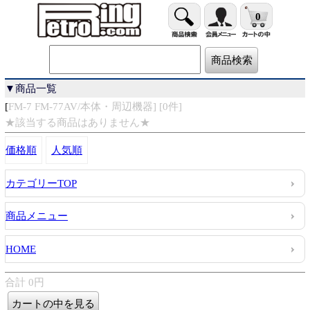
0
▼商品一覧
[
FM-7 FM-77AV/本体・周辺機器] [0件]
★該当する商品はありません★
価格順
人気順
カテゴリーTOP
商品メニュー
HOME
合計 0円