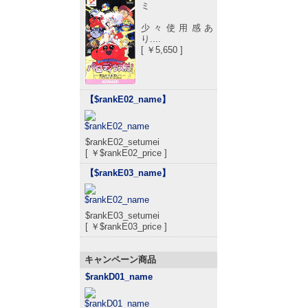
ミ
少々使用感あ
り....
[ ￥5,650 ]
【$rankE02_name
】
$rankE02_setumei
[ ￥$rankE02_price ]
【$rankE03_name
】
$rankE03_setumei
[ ￥$rankE03_price ]
キャンペーン商品
$rankD01_name