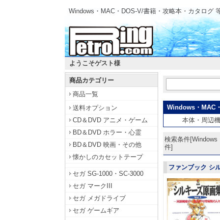
Windows・MAC・DOS-V/書籍・攻略本・カタログ 
ようこそゲスト様
商品カテゴリー
商品一覧
Windows・MAC・
送料オプション
CD＆DVD アニメ・ゲーム
本体・周辺
BD＆DVD ホラー・心霊
検索条件[Window
BD＆DVD 映画・その他
件]
懐かしのカセットテープ
ファンブック シル
セガ SG-1000・SC-3000
セガ マークIII
セガ メガドライブ
セガ ゲームギア