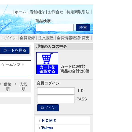
| ホーム
|
店舗紹介
|
お問合せ
|
特定商取引法
|
商品検索
|
ログイン
|
会員登録
|
注文履歴
|
会員情報確認･変更
|
現在のカゴの中身
-V ゲームソフト
カートに0種類
商品の合計は0個
会員ログイン
価格
人気
順
順
ＩＤ
PASS
ＨＯＭＥ
Twitter