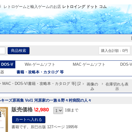
等
レトロゲームと輸入ゲームのお店
レトロイング ドット コム
購入合計額：0円
DOS-V
Win ゲームソフト
MAC ゲームソフト
DOS
機器
書籍・攻略本・カタログ 等
s・MAC・DOS-V/書籍・攻略本・カタログ 等] [2
画像の
在庫切れも表
み
示
キーズ原画集 Vol1 河原家の一族＆野々村病院の人々
販売価格
\2,980
1個まで
書籍です。辰巳出版 127ページ 1995年