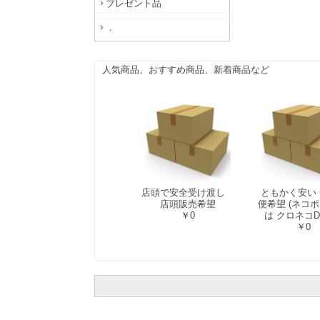
プレゼント品
．