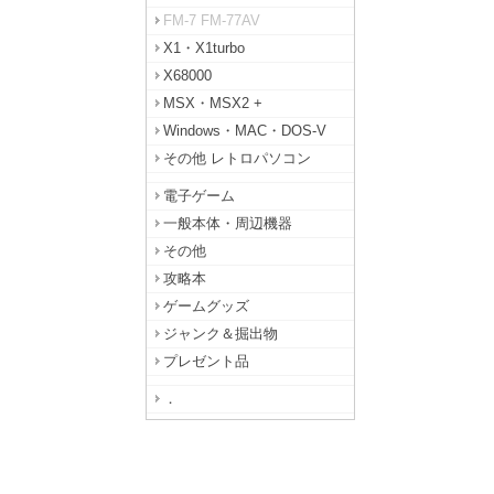
FM-7 FM-77AV
X1・X1turbo
X68000
MSX・MSX2 +
Windows・MAC・DOS-V
その他 レトロパソコン
電子ゲーム
一般本体・周辺機器
その他
攻略本
ゲームグッズ
ジャンク＆掘出物
プレゼント品
．