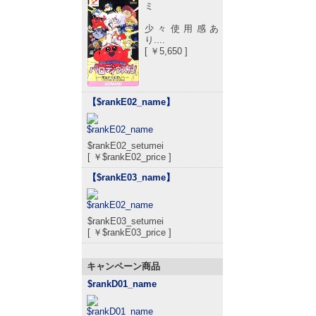
ミ
少々使用感あ
り....
[ ￥5,650 ]
【$rankE02_name
】
$rankE02_setumei
[ ￥$rankE02_price ]
【$rankE03_name
】
$rankE03_setumei
[ ￥$rankE03_price ]
キャンペーン商品
$rankD01_name