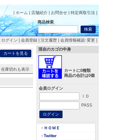
| ホーム
|
店舗紹介
|
お問合せ
|
特定商取引法
|
商品検索
|
ログイン
|
会員登録
|
注文履歴
|
会員情報確認･変更
|
現在のカゴの中身
在庫切れも表示
カートに0種類
商品の合計は0個
会員ログイン
ＩＤ
PASS
ＨＯＭＥ
Twitter