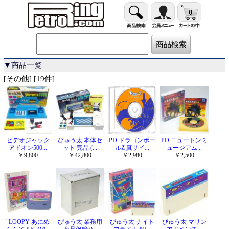
0
▼商品一覧
[その他] [19件]
ビデオジャック
ぴゅう太 本体セ
PD ドラゴンボー
PD ニュートンミ
アドオン500...
ット 完品 (...
ルZ 真サイ...
ュージアム...
￥9,800
￥42,800
￥2,980
￥2,500
"LOOPY あにめ
ぴゅう太 業務用
ぴゅう太 ナイト
ぴゅう太 マリン