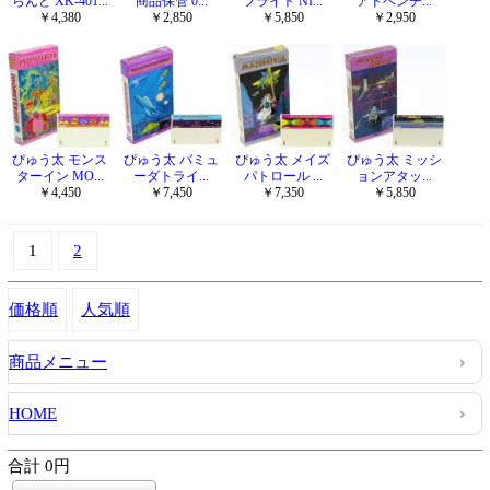
らんど XK-401...
商品保管 0...
フライト NI...
アドベンチ...
￥4,380
￥2,850
￥5,850
￥2,950
ぴゅう太 モンス
ぴゅう太 バミュ
ぴゅう太 メイズ
ぴゅう太 ミッシ
ターイン MO...
ーダトライ...
パトロール ...
ョンアタッ...
￥4,450
￥7,450
￥7,350
￥5,850
1
2
価格順
人気順
商品メニュー
HOME
合計 0円