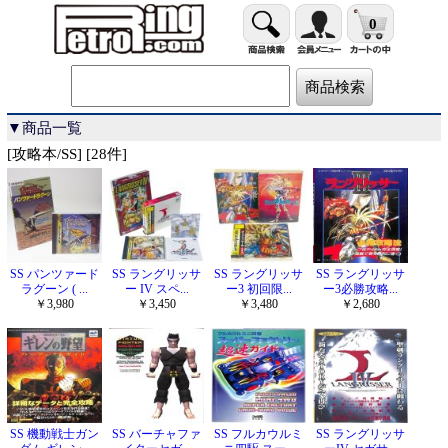
0
▼商品一覧
[攻略本/SS] [28件]
SS パンツァード
SS ラングリッサ
SS ラングリッサ
SS ラングリッサ
ラグーン ( ...
ー IV スペ...
ー3 初回限...
ー3必勝攻略...
￥3,980
￥3,450
￥3,480
￥2,680
SS 機動戦士ガン
SS バーチャファ
SS フルカウルミ
SS ラングリッサ