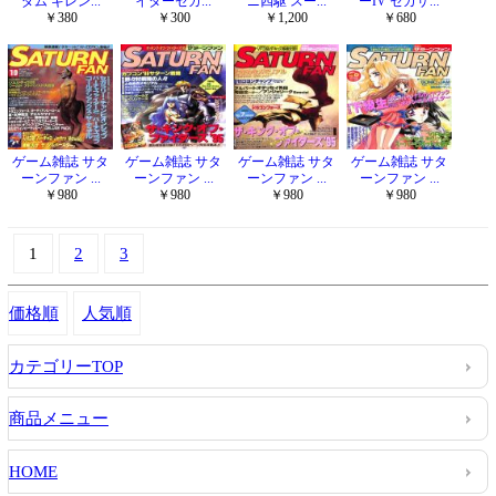
ダム ギレン...
イターセガ...
ニ四駆 スー...
ーIV セガサ...
￥380
￥300
￥1,200
￥680
ゲーム雑誌 サタ
ゲーム雑誌 サタ
ゲーム雑誌 サタ
ゲーム雑誌 サタ
ーンファン ...
ーンファン ...
ーンファン ...
ーンファン ...
￥980
￥980
￥980
￥980
1
2
3
価格順
人気順
カテゴリーTOP
商品メニュー
HOME