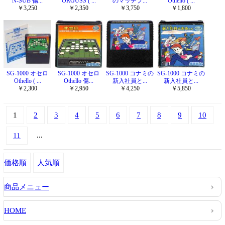
N-SUB 傷...
ORGUSS ( ...
のマッチプ...
Othello ( ...
￥3,250
￥2,350
￥3,750
￥1,800
SG-1000 オセロ
SG-1000 オセロ
SG-1000 コナミの
SG-1000 コナミの
Othello ( ...
Othello 傷...
新入社員と...
新入社員と...
￥2,300
￥2,950
￥4,250
￥5,850
1
2
3
4
5
6
7
8
9
10
...
11
価格順
人気順
商品メニュー
HOME