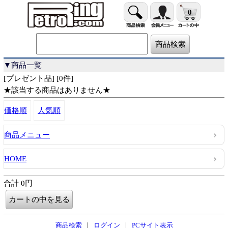
0
▼商品一覧
[プレゼント品] [0件]
★該当する商品はありません★
価格順
人気順
商品メニュー
HOME
合計 0円
|
|
商品検索
ログイン
PCサイト表示