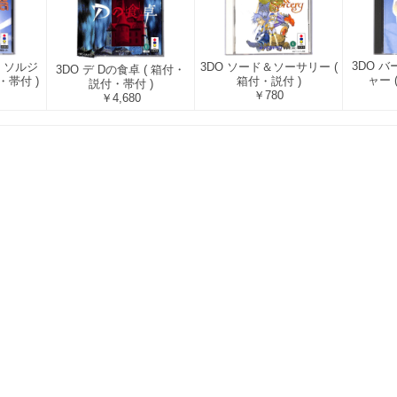
3DO 
・ソルジ
3DO ソード＆ソーサリー (
3DO デ Dの食卓 ( 箱付・
ャー 
・帯付 )
箱付・説付 )
説付・帯付 )
￥780
￥4,680