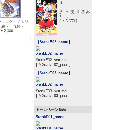
ミ
少々使用感あ
り....
[ ￥5,650 ]
バーニング・ソルジ
( 箱付・説付 )
￥2,380
【$rankE02_name
】
$rankE02_setumei
[ ￥$rankE02_price ]
【$rankE03_name
】
$rankE03_setumei
[ ￥$rankE03_price ]
キャンペーン商品
$rankD01_name