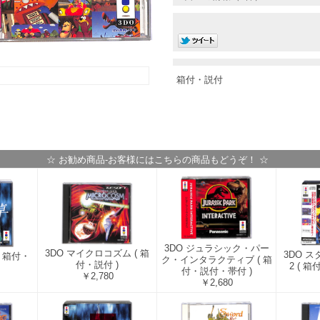
箱付・説付
☆ お勧め商品-お客様にはこちらの商品もどうぞ！ ☆
3DO ジュラシック・パー
3DO マイクロコズム ( 箱
3DO 
( 箱付・
ク・インタラクティブ ( 箱
付・説付 )
2 ( 
付・説付・帯付 )
￥2,780
￥2,680