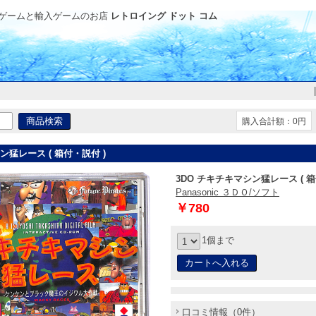
ゲームと輸入ゲームのお店
レトロイング ドット コム
購入合計額：0円
ン猛レース ( 箱付・説付 )
3DO チキチキマシン猛レース ( 箱
Panasonic ３ＤＯ/ソフト
￥780
1個まで
口コミ情報（0件）