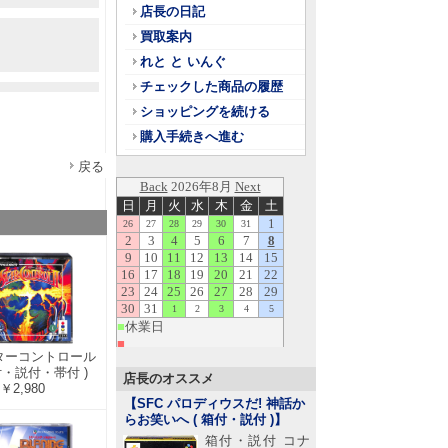
店長の日記
買取案内
れと と いんぐ
チェックした商品の履歴
ショッピングを続ける
購入手続きへ進む
戻る
スターコントロール
箱付・説付・帯付 )
店長のオススメ
￥2,980
【SFC パロディウスだ! 神話か
らお笑いへ ( 箱付・説付 )
】
箱付・説付 コナ