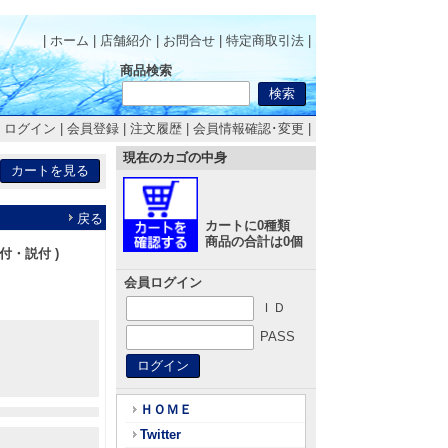
| ホーム
|
店舗紹介
|
お問合せ
|
特定商取引法
|
商品検索
|
ログイン
|
会員登録
|
注文履歴
|
会員情報確認･変更
|
現在のカゴの中身
戻る
カートに0種類
商品の合計は0個
付・説付 )
会員ログイン
ＩＤ
PASS
ＨＯＭＥ
Twitter