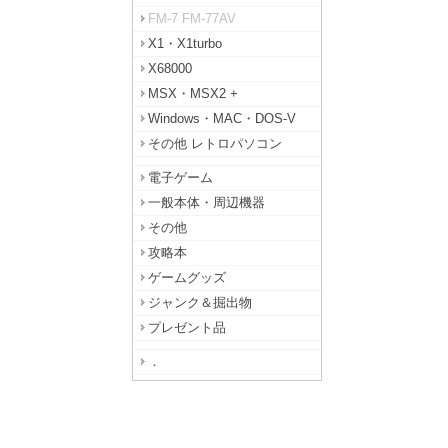
FM-7 FM-77AV
X1・X1turbo
X68000
MSX・MSX2 +
Windows・MAC・DOS-V
その他 レトロパソコン
電子ゲーム
一般本体・周辺機器
その他
攻略本
ゲームグッズ
ジャンク＆掘出物
プレゼント品
．