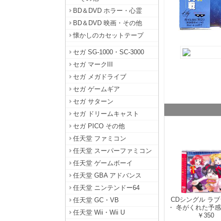
BD＆DVD ホラー・心霊
BD＆DVD 映画・その他
懐かしのカセットテープ
セガ SG-1000・SC-3000
セガ マークIII
セガ メガドライブ
セガ ゲームギア
セガ サターン
セガ ドリームキャスト
セガ PICO その他
任天堂 ファミコン
任天堂 スーパーファミコン
任天堂 ゲームボーイ
任天堂 GBA アドバンス
任天堂 ニンテンドー64
CDシングル ラブ
任天堂 GC・VB
・ 冬がくれた予感 ・
任天堂 Wii・Wii U
￥350