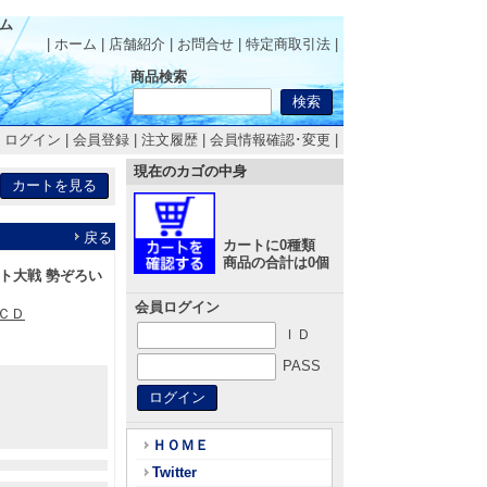
コム
| ホーム
|
店舗紹介
|
お問合せ
|
特定商取引法
|
商品検索
|
ログイン
|
会員登録
|
注文履歴
|
会員情報確認･変更
|
現在のカゴの中身
戻る
カートに0種類
商品の合計は0個
ット大戦 勢ぞろい
会員ログイン
ムＣＤ
ＩＤ
PASS
ＨＯＭＥ
Twitter