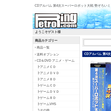
CDアルバム 第4次スーパーロボット大戦 勢ぞろい
ようこそゲスト様
商品カテゴリー
商品一覧
CDアルバム 第
送料オプション
CD＆DVD アニメ・ゲーム
┣アニメＣＤ
┣アニメＤＶＤ
┣アニメＢＤ
┣ゲームＣＤ
┣ゲームＤＶＤ
┣ゲームＢＤ
┣ゲームVHS
┗その他