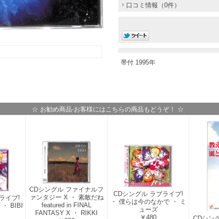
口コミ情報（0件）
帯付 1995年
☆ お勧め商品-お客様にはこちらの商品もどうぞ！ ☆
CDシングル ファイナルフ
CDシングル ラブライブ!
ァンタジー X ・ 素敵だね
ライブ!
・ 僕らは今のなかで ・ ミ
featured in FINAL
 BIBI
ューズ
FANTASY X ・ RIKKI
￥480
CDシン