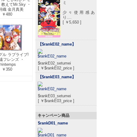
ミ
教えてMr.Sky ・
詩織 金月真美
少々使用感あ
￥480
り....
[ ￥5,650 ]
【$rankE02_name
】
グル ラブライブ!
永遠フレンズ ・
$rankE02_setumei
rintemps
[ ￥$rankE02_price ]
￥350
【$rankE03_name
】
$rankE03_setumei
[ ￥$rankE03_price ]
キャンペーン商品
$rankD01_name