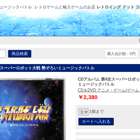
ミュージックバトル
レトロゲームと輸入ゲームのお店
レトロイング ドット 
購入合計額：0円
4次スーパーロボット大戦 勢ぞろいミュージックバトル
CDアルバム 第4次スーパーロボ
ミュージックバトル
CD＆DVD アニメ・ゲーム/ゲー
￥2,380
1個まで