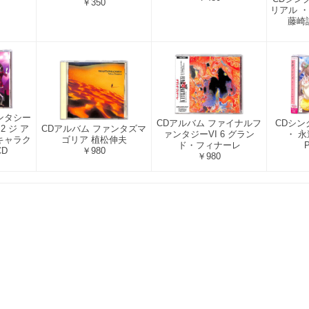
￥350
リアル ・ 
藤崎
ンタシー
CDアルバム ファイナルフ
CDシン
 ジ ア
CDアルバム ファンタズマ
ァンタジーVI 6 グラン
・ 
キャラク
ゴリア 植松伸夫
ド・フィナーレ
P
D
￥980
￥980