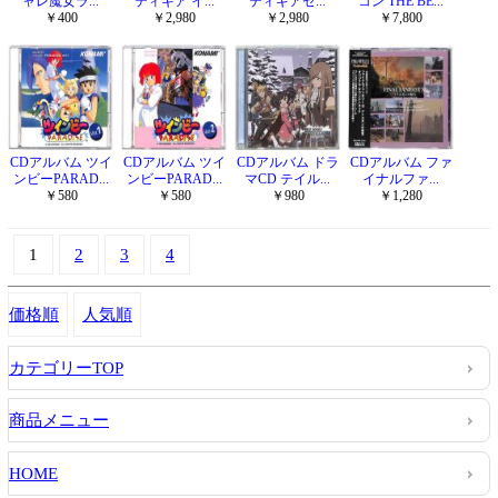
ャレ魔女ラ...
ティギア イ...
ティギアゼ...
コン THE BE...
￥400
￥2,980
￥2,980
￥7,800
CDアルバム ツイ
CDアルバム ツイ
CDアルバム ドラ
CDアルバム ファ
ンビーPARAD...
ンビーPARAD...
マCD テイル...
イナルファ...
￥580
￥580
￥980
￥1,280
1
2
3
4
価格順
人気順
カテゴリーTOP
商品メニュー
HOME