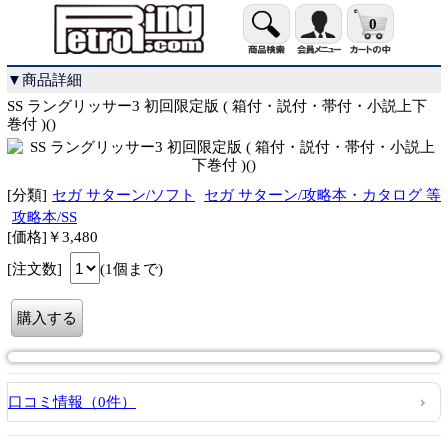
0
▼商品詳細
SS ラングリッサー3 初回限定版 ( 箱付・説付・帯付・小説上下
巻付 )()
[分類]
セガ サターン/ソフト
セガ サターン/攻略本・カタログ 等
攻略本/SS
[価格]￥3,480
[注文数]
(1個まで)
口コミ情報（0件）