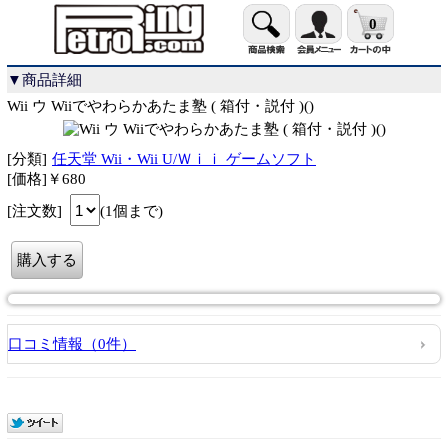
0
▼商品詳細
Wii ウ Wiiでやわらかあたま塾 ( 箱付・説付 )()
[分類]
任天堂 Wii・Wii U/Ｗｉｉ ゲームソフト
[価格]￥680
[注文数]
(1個まで)
口コミ情報（0件）