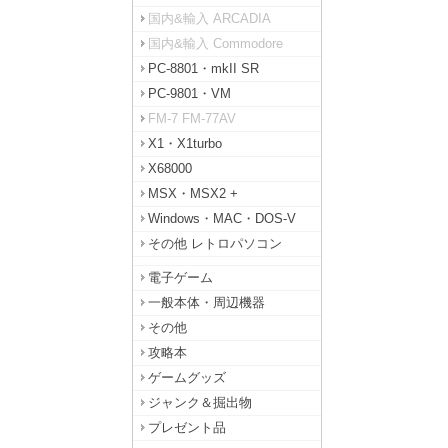
国内&輸入 ARCADIA
国内&輸入 Commodore
PC-8801・mkII SR
PC-9801・VM
FM-7 FM-77AV
X1・X1turbo
X68000
MSX・MSX2 +
Windows・MAC・DOS-V
その他 レトロパソコン
電子ゲーム
一般本体・周辺機器
その他
攻略本
ゲームグッズ
ジャンク＆掘出物
プレゼント品