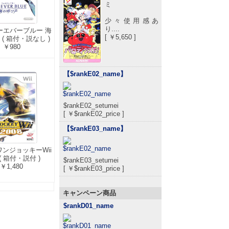
ミ
少々使用感あ
り....
ォーエバーブルー 海
[ ￥5,650 ]
( 箱付・説なし )
￥980
【$rankE02_name
】
$rankE02_setumei
[ ￥$rankE02_price ]
【$rankE03_name
】
ーワンジョッキーWii
 ( 箱付・説付 )
$rankE03_setumei
￥1,480
[ ￥$rankE03_price ]
キャンペーン商品
$rankD01_name