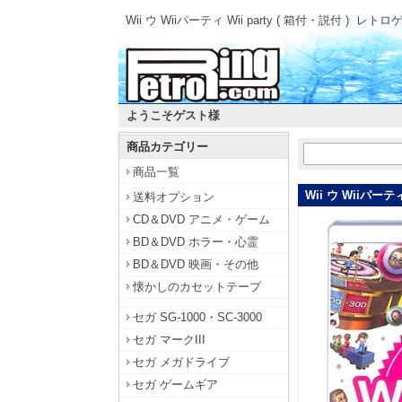
Wii ウ Wiiパーティ Wii party ( 箱付・説付 )
レトロ
ようこそゲスト様
商品カテゴリー
商品一覧
Wii ウ Wiiパーティ
送料オプション
CD＆DVD アニメ・ゲーム
BD＆DVD ホラー・心霊
BD＆DVD 映画・その他
懐かしのカセットテープ
セガ SG-1000・SC-3000
セガ マークIII
セガ メガドライブ
セガ ゲームギア