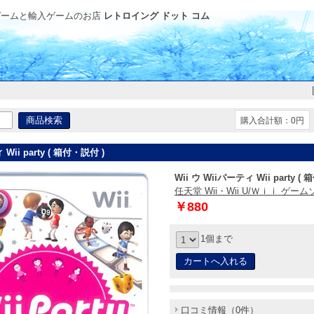
ゲームと輸入ゲームのお店
レトロイング ドット コム
購入合計額：0円
 Wii party ( 箱付・説付 )
Wii ウ Wiiパーティ Wii party (
任天堂 Wii・Wii U/Ｗｉｉ ゲー
￥880
1個まで
口コミ情報（0件）