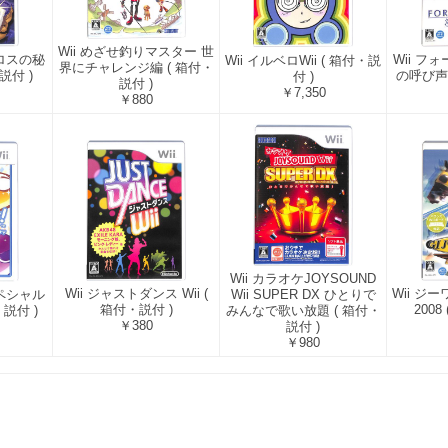
Wii めざせ釣りマスター 世
Wii フ
バロスの秘
Wii イルベロWii ( 箱付・説
界にチャレンジ編 ( 箱付・
の呼び声 
説付 )
付 )
説付 )
￥7,350
￥880
Wii カラオケJOYSOUND
Wii ジャストダンス Wii (
Wii ジ
Wii SUPER DX ひとりで
スペシャル
箱付・説付 )
2008
みんなで歌い放題 ( 箱付・
説付 )
￥380
説付 )
￥980