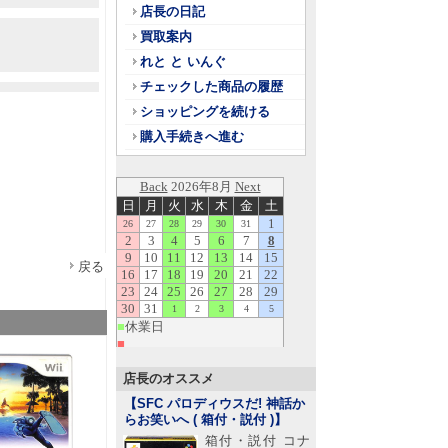
店長の日記
買取案内
れと と いんぐ
チェックした商品の履歴
ショッピングを続ける
購入手続きへ進む
戻る
店長のオススメ
【SFC パロディウスだ! 神話か
らお笑いへ ( 箱付・説付 )
】
箱付・説付 コナ