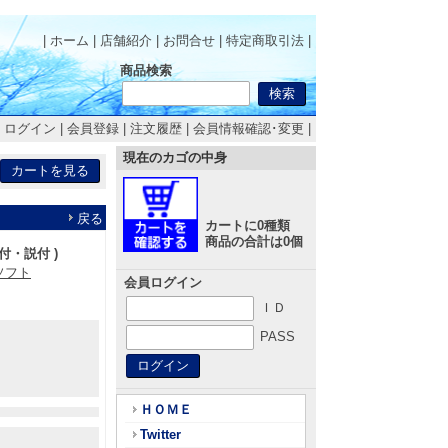
| ホーム
|
店舗紹介
|
お問合せ
|
特定商取引法
|
商品検索
|
ログイン
|
会員登録
|
注文履歴
|
会員情報確認･変更
|
現在のカゴの中身
戻る
カートに0種類
商品の合計は0個
 箱付・説付 )
ムソフト
会員ログイン
ＩＤ
PASS
ＨＯＭＥ
Twitter