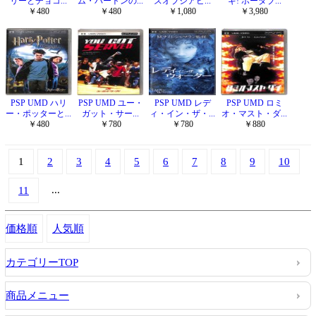
リーとチョコ...
ム・バートンの...
ズオブジアビ...
ギ! ポータブ...
￥480
￥480
￥1,080
￥3,980
PSP UMD ハリ
PSP UMD ユー・
PSP UMD レデ
PSP UMD ロミ
ー・ポッターと...
ガット・サー...
ィ・イン・ザ・...
オ・マスト・ダ...
￥480
￥780
￥780
￥880
1
2
3
4
5
6
7
8
9
10
...
11
価格順
人気順
カテゴリーTOP
商品メニュー