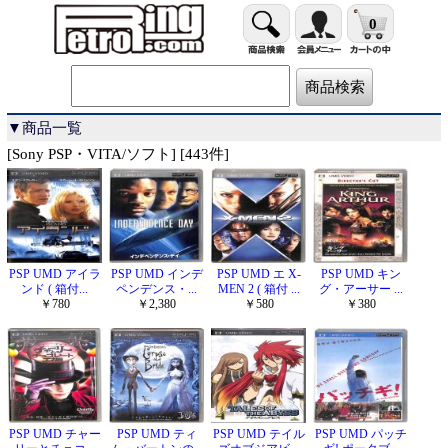
0
▼商品一覧
[Sony PSP・VITA/ソフト] [443件]
PSP UMD アイラ
PSP UMD インデ
PSP UMD エ X-
PSP UMD キン
ンド ( 箱付...
ペンデンス・...
MEN 2 ( 箱付 ...
グ・アーサー ...
￥780
￥2,380
￥580
￥380
PSP UMD チャー
PSP UMD ティ
PSP UMD テイル
PSP UMD パッチ