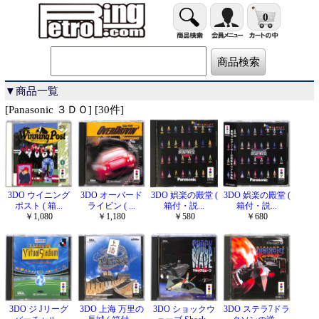
0
▼商品一覧
[Panasonic ３ＤＯ] [30件]
3DO ウイニング
3DO オーバード
3DO 娯楽の殿堂 (
3DO 娯楽の殿堂 (
ポスト ( 箱...
ライビン ( ...
箱付・説...
箱付・説...
￥1,080
￥1,180
￥580
￥680
3DO ジ Jリーグ
3DO 上海 万里の
3DO ショックウ
3DO ステラ7ドラ