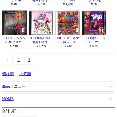
バーチャル...
長城 ( 箱付...
ェーブ Shock...
クソンの逆...
￥480
￥780
￥1,280
￥780
3DO スラムジャ
3DO 卒業FINAL
3DO チキチキマ
3DO 痛快ゲーム
ム 3Dバスケ...
傷有 ( 箱付...
シン猛レース...
ショー ツイ...
￥2,180
￥1,280
￥780
￥5,350
1
2
3
価格順
人気順
商品メニュー
HOME
合計 0円