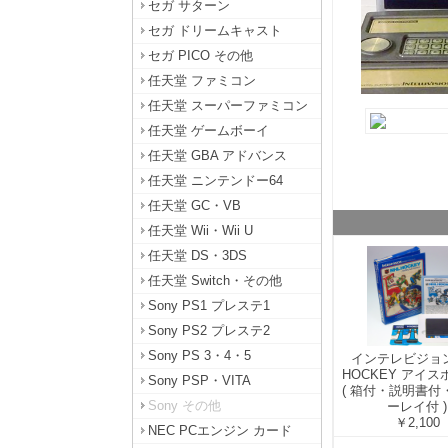
セガ サターン
セガ ドリームキャスト
セガ PICO その他
任天堂 ファミコン
任天堂 スーパーファミコン
任天堂 ゲームボーイ
任天堂 GBA アドバンス
任天堂 ニンテンドー64
任天堂 GC・VB
任天堂 Wii・Wii U
任天堂 DS・3DS
任天堂 Switch・その他
Sony PS1 プレステ1
Sony PS2 プレステ2
Sony PS 3・4・5
インテレビジョン
HOCKEY アイ
Sony PSP・VITA
( 箱付・説明書付
Sony その他
ーレイ付 )
￥2,100
NEC PCエンジン カード