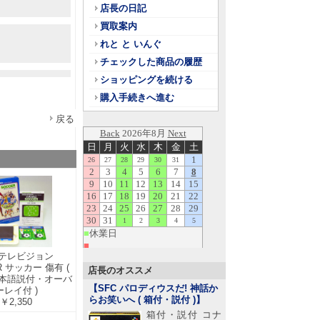
店長の日記
買取案内
れと と いんぐ
チェックした商品の履歴
ショッピングを続ける
購入手続きへ進む
戻る
テレビジョン
R サッカー 傷有 (
店長のオススメ
本語説付・オーバ
【SFC パロディウスだ! 神話か
ーレイ付 )
らお笑いへ ( 箱付・説付 )
】
￥2,350
箱付・説付 コナ