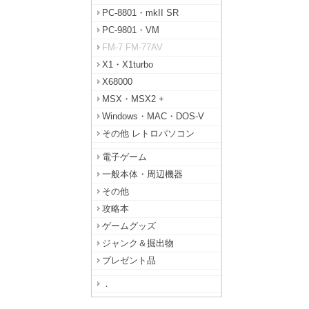
PC-8801・mkII SR
PC-9801・VM
FM-7 FM-77AV
X1・X1turbo
X68000
MSX・MSX2 +
Windows・MAC・DOS-V
その他 レトロパソコン
電子ゲーム
一般本体・周辺機器
その他
攻略本
ゲームグッズ
ジャンク＆掘出物
プレゼント品
．