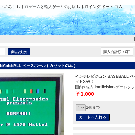
トのみ )
レトロゲームと輸入ゲームのお店
レトロイング ドット コム
購入合計額：0円
ASEBALL ベースボール ( カセットのみ )
インテレビジョン BASEBALL ベ
ットのみ )
国内&輸入 Intellivision/ゲームソ
￥1,000
1個まで