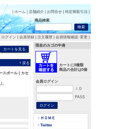
| ホーム
|
店舗紹介
|
お問合せ
|
特定商取引法
|
商品検索
|
ログイン
|
会員登録
|
注文履歴
|
会員情報確認･変更
|
現在のカゴの中身
戻る
カートに0種類
商品の合計は0個
ースボール ( カセ
会員ログイン
フト
ＩＤ
PASS
ＨＯＭＥ
Twitter