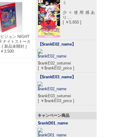
ミ
少々使用感あ
り....
[ ￥5,650 ]
ビジョン NIGHT
ER ナイトストーカ
【$rankE02_name
】
 ( 新品未開封 )
￥3,500
$rankE02_setumei
[ ￥$rankE02_price ]
【$rankE03_name
】
$rankE03_setumei
[ ￥$rankE03_price ]
キャンペーン商品
$rankD01_name