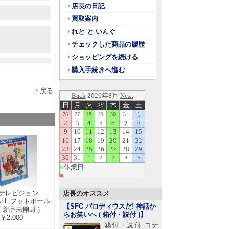
店長の日記
買取案内
れと と いんぐ
チェックした商品の履歴
ショッピングを続ける
購入手続きへ進む
戻る
テレビジョン
店長のオススメ
ALL フットボール
【SFC パロディウスだ! 神話か
( 新品未開封 )
らお笑いへ ( 箱付・説付 )
】
￥2,000
箱付・説付 コナ