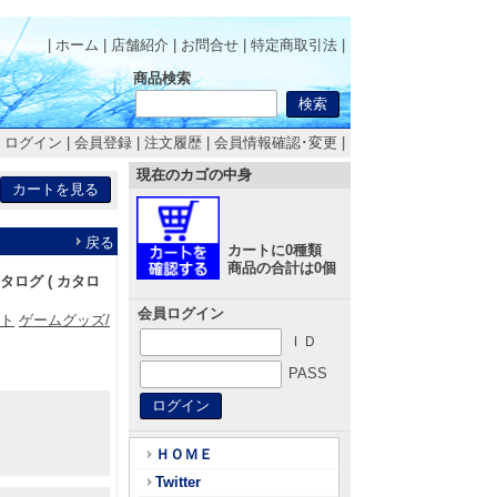
| ホーム
|
店舗紹介
|
お問合せ
|
特定商取引法
|
商品検索
|
ログイン
|
会員登録
|
注文履歴
|
会員情報確認･変更
|
現在のカゴの中身
戻る
カートに0種類
商品の合計は0個
ログ ( カタロ
会員ログイン
フト
ゲームグッズ/
ＩＤ
PASS
ＨＯＭＥ
Twitter