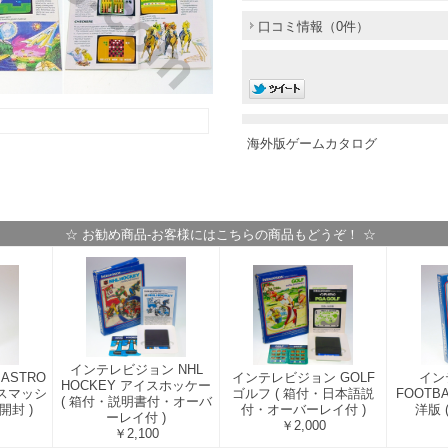
口コミ情報（0件）
海外版ゲームカタログ
☆ お勧め商品-お客様にはこちらの商品もどうぞ！ ☆
インテレビジョン NHL
ASTRO
インテレビジョン GOLF
イン
HOCKEY アイスホッケー
ロスマッシ
ゴルフ ( 箱付・日本語説
FOOTB
( 箱付・説明書付・オーバ
開封 )
付・オーバーレイ付 )
洋版 
ーレイ付 )
￥2,000
￥2,100