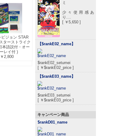
ミ
少々使用感あ
り....
[ ￥5,650 ]
ビジョン STAR
E スターストライク
【$rankE02_name
】
・日本語説付・オー
ーレイ付 )
￥2,800
$rankE02_setumei
[ ￥$rankE02_price ]
【$rankE03_name
】
$rankE03_setumei
[ ￥$rankE03_price ]
キャンペーン商品
$rankD01_name