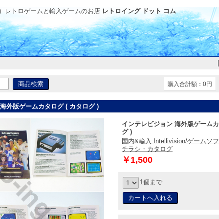
)
レトロゲームと輸入ゲームのお店
レトロイング ドット コム
購入合計額：0円
海外版ゲームカタログ ( カタログ )
インテレビジョン 海外版ゲームカタ
グ )
国内&輸入 Intellivision/ゲームソ
チラシ・カタログ
￥1,500
1個まで