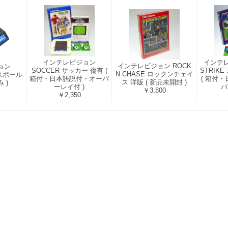
インテレビジョン
インテレ
インテレビジョン ROCK
ョン
SOCCER サッカー 傷有 (
STRIK
N CHASE ロックンチェイ
ースボール
箱付・日本語説付・オーバ
( 箱付
ス 洋版 ( 新品未開封 )
 )
ーレイ付 )
バ
￥3,800
￥2,350