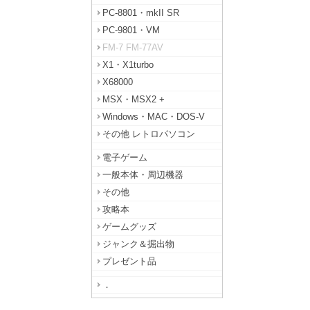
PC-8801・mkII SR
PC-9801・VM
FM-7 FM-77AV
X1・X1turbo
X68000
MSX・MSX2 +
Windows・MAC・DOS-V
その他 レトロパソコン
電子ゲーム
一般本体・周辺機器
その他
攻略本
ゲームグッズ
ジャンク＆掘出物
プレゼント品
．