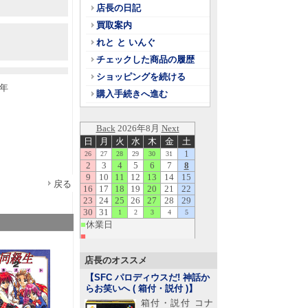
店長の日記
買取案内
れと と いんぐ
チェックした商品の履歴
ショッピングを続ける
6年
購入手続きへ進む
戻る
店長のオススメ
【SFC パロディウスだ! 神話か
らお笑いへ ( 箱付・説付 )
】
箱付・説付 コナ