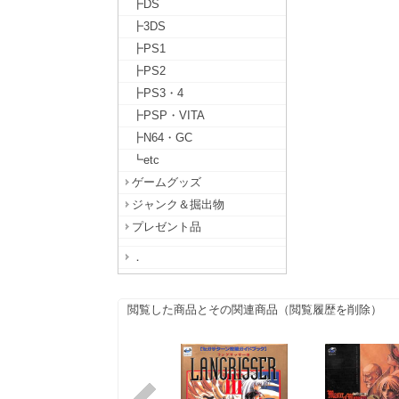
┣DS
┣3DS
┣PS1
┣PS2
┣PS3・4
┣PSP・VITA
┣N64・GC
┗etc
ゲームグッズ
ジャンク＆掘出物
プレゼント品
．