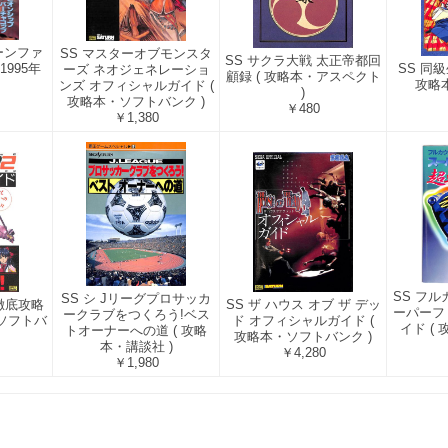
ーンファ
SS マスターオブモンスタ
SS サクラ大戦 太正帝都回
 1995年
SS 同級
ーズ ネオジェネレーショ
顧録 ( 攻略本・アスペクト
攻略
ンズ オフィシャルガイド (
)
攻略本・ソフトバンク )
￥480
￥1,380
SS フ
SS シ Jリーグプロサッカ
 徹底攻略
SS ザ ハウス オブ ザ デッ
ーパーフ
ークラブをつくろう!ベス
・ソフトバ
ド オフィシャルガイド (
イド (
トオーナーへの道 ( 攻略
攻略本・ソフトバンク )
本・講談社 )
￥4,280
￥1,980