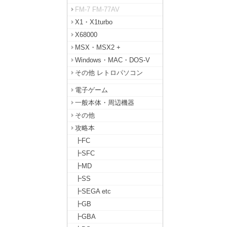
FM-7 FM-77AV
X1・X1turbo
X68000
MSX・MSX2 +
Windows・MAC・DOS-V
その他 レトロパソコン
電子ゲーム
一般本体・周辺機器
その他
攻略本
┣FC
┣SFC
┣MD
┣SS
┣SEGA etc
┣GB
┣GBA