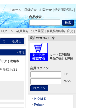
| ホーム
|
店舗紹介
|
お問合せ
|
特定商取引法
|
商品検索
|
ログイン
|
会員登録
|
注文履歴
|
会員情報確認･変更
|
現在のカゴの中身
戻る
カートに0種類
商品の合計は0個
ック ( 攻略本・
会員ログイン
等
攻略本/SS
ＩＤ
PASS
ＨＯＭＥ
Twitter