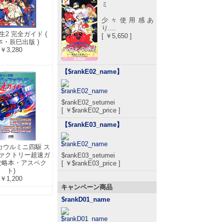
ミ
少々使用感あ
り....
生2 完全ガイド (
[ ￥5,650 ]
本・辰巳出版 )
￥3,280
【$rankE02_name
】
$rankE02_setumei
[ ￥$rankE02_price ]
【$rankE03_name
】
ルカウルミニ四駆 ス
ァクトリー超速ガ
$rankE03_setumei
 攻略本・アスペク
[ ￥$rankE03_price ]
ト)
￥1,200
キャンペーン商品
$rankD01_name