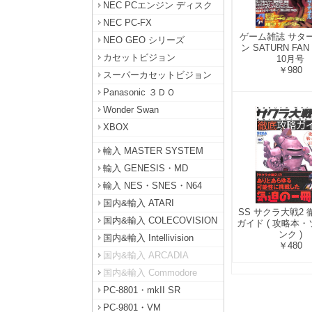
NEC PCエンジン ディスク
NEC PC-FX
ゲーム雑誌 サタ
NEO GEO シリーズ
ン SATURN FAN
カセットビジョン
10月号
￥980
スーパーカセットビジョン
Panasonic ３ＤＯ
Wonder Swan
XBOX
輸入 MASTER SYSTEM
輸入 GENESIS・MD
輸入 NES・SNES・N64
国内&輸入 ATARI
SS サクラ大戦2
国内&輸入 COLECOVISION
ガイド ( 攻略本
ンク )
国内&輸入 Intellivision
￥480
国内&輸入 ARCADIA
国内&輸入 Commodore
PC-8801・mkII SR
PC-9801・VM