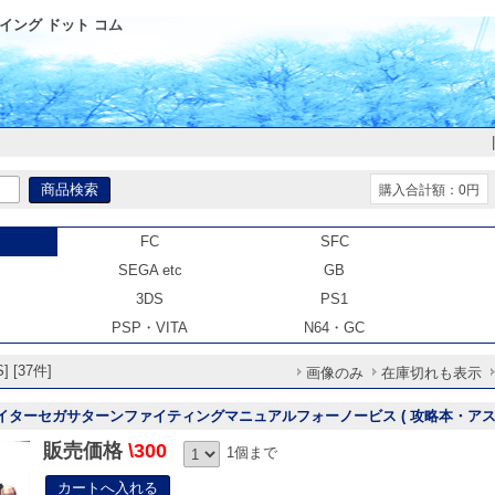
イング ドット コム
購入合計額：0円
FC
SFC
SEGA etc
GB
3DS
PS1
PSP・VITA
N64・GC
 [37件]
画像のみ
在庫切れも表示
ァイターセガサターンファイティングマニュアルフォーノービス ( 攻略本・アス
販売価格
\300
1個まで