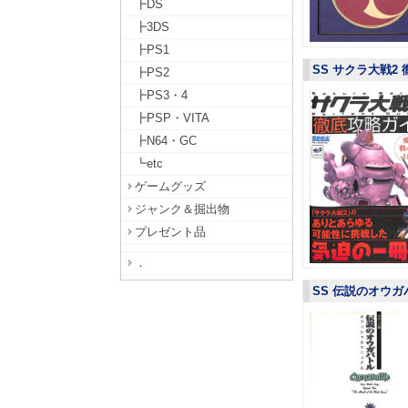
┣DS
┣3DS
┣PS1
SS サクラ大戦2
┣PS2
┣PS3・4
┣PSP・VITA
┣N64・GC
┗etc
ゲームグッズ
ジャンク＆掘出物
プレゼント品
．
SS 伝説のオウガ