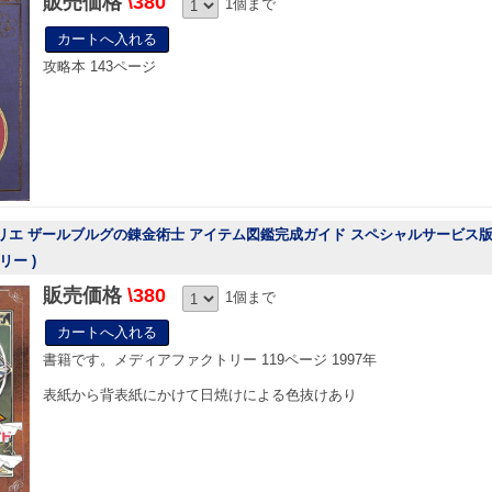
販売価格
\380
1個まで
攻略本 143ページ
リエ ザールブルグの錬金術士 アイテム図鑑完成ガイド スペシャルサービス版 
ー )
販売価格
\380
1個まで
書籍です。メディアファクトリー 119ページ 1997年
表紙から背表紙にかけて日焼けによる色抜けあり