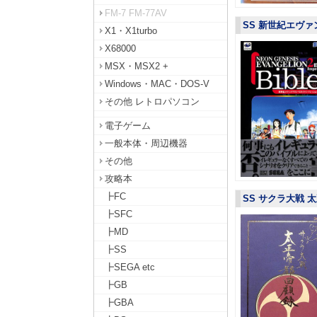
FM-7 FM-77AV
SS 新世紀エヴァ
X1・X1turbo
X68000
MSX・MSX2 +
Windows・MAC・DOS-V
その他 レトロパソコン
電子ゲーム
一般本体・周辺機器
その他
攻略本
┣FC
SS サクラ大戦 
┣SFC
┣MD
┣SS
┣SEGA etc
┣GB
┣GBA