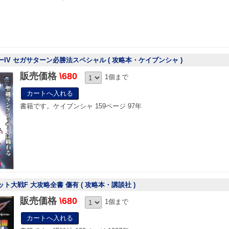
ーIV セガサターン必勝法スペシャル ( 攻略本・ケイブンシャ )
販売価格
\680
1個まで
書籍です。ケイブンシャ 159ページ 97年
ット大戦F 大攻略全書 傷有 ( 攻略本・講談社 )
販売価格
\680
1個まで