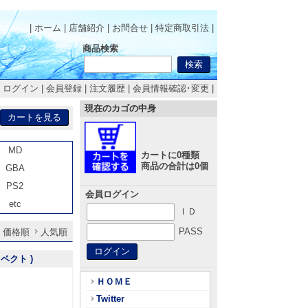
| ホーム
|
店舗紹介
|
お問合せ
|
特定商取引法
|
商品検索
|
ログイン
|
会員登録
|
注文履歴
|
会員情報確認･変更
|
現在のカゴの中身
MD
カートに0種類
商品の合計は0個
GBA
PS2
会員ログイン
etc
ＩＤ
PASS
価格順
人気順
ペクト )
ＨＯＭＥ
Twitter