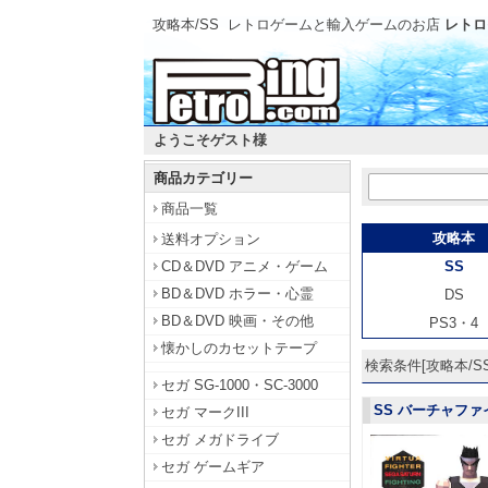
攻略本/SS
レトロゲームと輸入ゲームのお店
レトロ
ようこそゲスト様
商品カテゴリー
商品一覧
攻略本
送料オプション
CD＆DVD アニメ・ゲーム
SS
BD＆DVD ホラー・心霊
DS
BD＆DVD 映画・その他
PS3・4
懐かしのカセットテープ
検索条件[攻略本/SS]
セガ SG-1000・SC-3000
SS バーチャフ
セガ マークIII
セガ メガドライブ
セガ ゲームギア