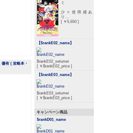
ミ
少々使用感あ
り....
[ ￥5,650 ]
【$rankE02_name
】
$rankE02_setumei
傷有 ( 攻略本・
[ ￥$rankE02_price ]
【$rankE03_name
】
$rankE03_setumei
[ ￥$rankE03_price ]
キャンペーン商品
$rankD01_name